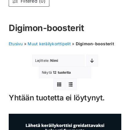
Filtered (0)
Muut keräilykortit
Digimon-boosterit
Tarvikkeet
Blind Boksit
Etusivu
»
Muut keräilykorttipelit
»
Digimon-boosterit
Ennakot
Lajittele:
Nimi
Greidatut kortit
Näytä
12 tuotetta
Irtokortit
Yhtään tuotetta ei löytynyt.
Rip & Ship
Greidauspalvelu