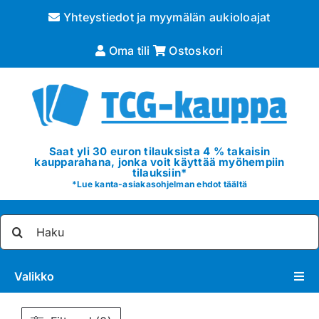
Skip
Yhteystiedot ja myymälän aukioloajat
to
content
Oma tili
Ostoskori
Saat yli 30 euron tilauksista 4 % takaisin
kaupparahana, jonka voit käyttää myöhempiin
tilauksiin*
*
Lue kanta-asiakasohjelman ehdot täältä
Etsi
...
Valikko
Pokémon