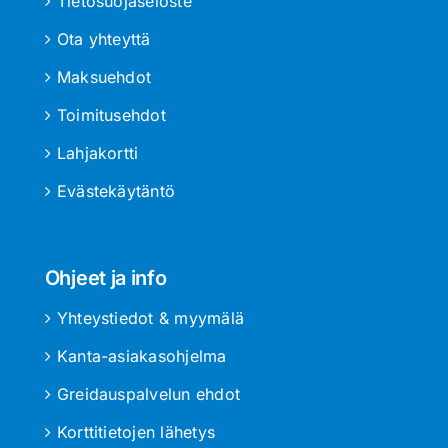
Tietosuojaseloste
Ota yhteyttä
Maksuehdot
Toimitusehdot
Lahjakortti
Evästekäytäntö
Ohjeet ja info
Yhteystiedot & myymälä
Kanta-asiakasohjelma
Greidauspalvelun ehdot
Korttitietojen lähetys