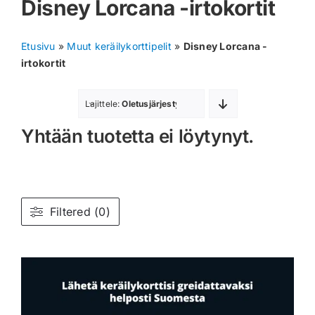
Disney Lorcana -irtokortit
Muut keräilykortit
Etusivu
»
Muut keräilykorttipelit
»
Disney Lorcana -
Tarvikkeet
irtokortit
Blind Boksit
Lajittele:
Oletusjärjestys
Yhtään tuotetta ei löytynyt.
Ennakot
Greidatut kortit
Irtokortit
Filtered (0)
Rip & Ship
Greidauspalvelu