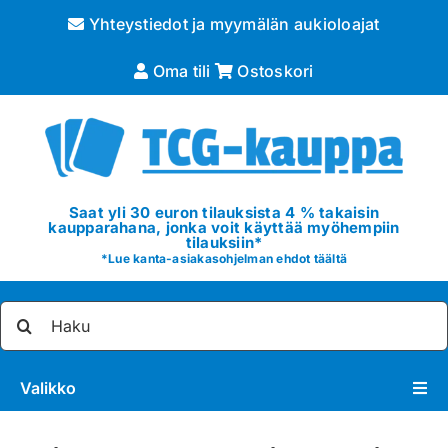
Skip
Yhteystiedot ja myymälän aukioloajat
to
content
Oma tili
Ostoskori
Saat yli 30 euron tilauksista 4 % takaisin
kaupparahana, jonka voit käyttää myöhempiin
tilauksiin*
*
Lue kanta-asiakasohjelman ehdot täältä
Etsi
...
Valikko
Pokémon