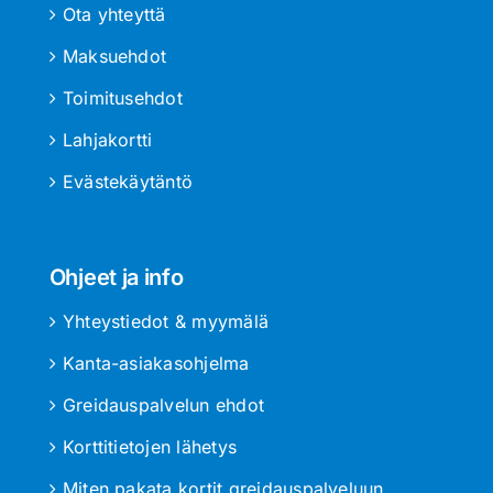
Ota yhteyttä
Maksuehdot
Toimitusehdot
Lahjakortti
Evästekäytäntö
Ohjeet ja info
Yhteystiedot & myymälä
Kanta-asiakasohjelma
Greidauspalvelun ehdot
Korttitietojen lähetys
Miten pakata kortit greidauspalveluun