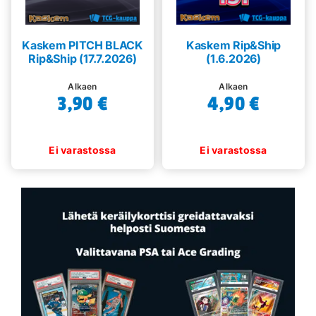
Kaskem PITCH BLACK
Kaskem Rip&Ship
Rip&Ship (17.7.2026)
(1.6.2026)
Alkaen
Alkaen
3,90
€
4,90
€