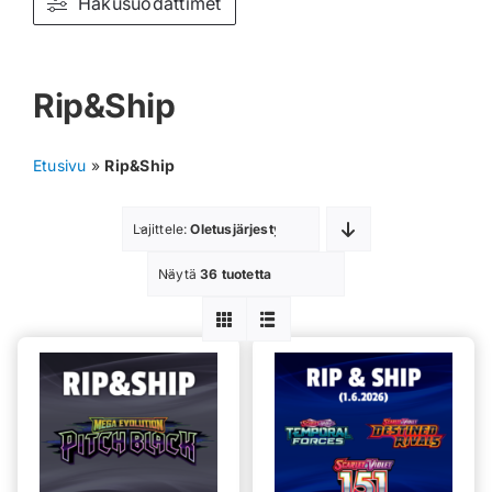
Hakusuodattimet
Muut keräilykortit
Rip&Ship
Tarvikkeet
Blind Boksit
Etusivu
»
Rip&Ship
Ennakot
Lajittele:
Oletusjärjestys
Greidatut kortit
Näytä
36 tuotetta
Irtokortit
Rip & Ship
Greidauspalvelu