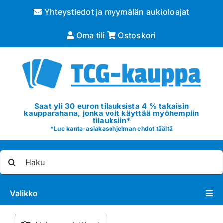
Skip
Yhteystiedot ja myymälän aukioloajat
to
content
Oma tili
Ostoskori
Saat yli 30 euron tilauksista 4 % takaisin
kaupparahana, jonka voit käyttää myöhempiin
tilauksiin*
*
Lue kanta-asiakasohjelman ehdot täältä
Etsi
...
Valikko
Pokémon