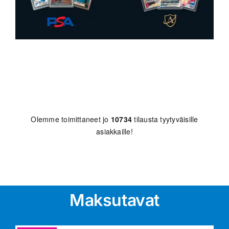
Olemme toimittaneet jo
10734
tilausta tyytyväisille
asiakkaille!
Maksutavat