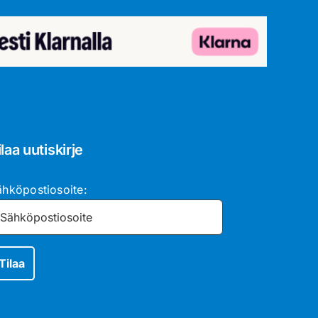
ilaa uutiskirje
ähköpostiosoite: