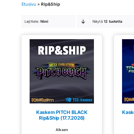
Etusivu
»
Rip&Ship
Lajittele:
Nimi
Näytä
12 tuotetta
Kaskem PITCH BLACK
Kask
Rip&Ship (17.7.2026)
Alkaen