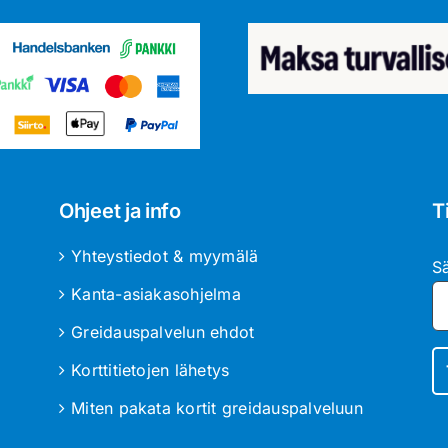
Ohjeet ja info
T
Yhteystiedot & myymälä
S
Kanta-asiakasohjelma
Greidauspalvelun ehdot
Korttitietojen lähetys
Miten pakata kortit greidauspalveluun