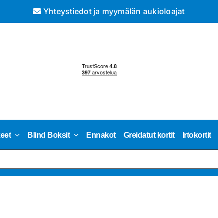
Yhteystiedot ja myymälän aukioloajat
keet
Blind Boksit
Ennakot
Greidatut kortit
Irtokortit