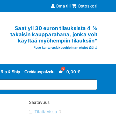
Oma tili
Ostoskori
Saat yli 30 euron tilauksista 4 %
takaisin kaupparahana, jonka voit
käyttää myöhempiin tilauksiin*
*
Lue kanta-asiakasohjelman ehdot täältä
0,00
€
Rip & Ship
Greidauspalvelu
Saatavuus
Tilattavissa
0