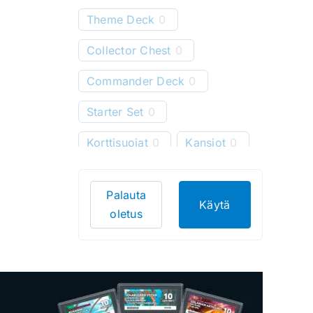
Theme Deck
0
Collector Chest
0
Commander Deck
0
Starter Set
0
Korttisuojat
0
Kansiot
0
Starter Deck
0
Palauta
Pelimatot
0
Käytä
oletus
Korttitelineet
0
Korttien säilytys
0
Bundle
0