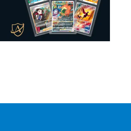
Mysteeri-tuote
0
Figuuri
0
Gift Box
0
Lautapeli
0
Kansiosivut
0
Sticker Album
0
Sticker
0
Mukit
0
Irtokortti
0