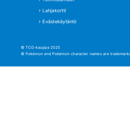
Lahjakortti
Evästekäytäntö
© TCG-kauppa
2025
© Pokémon and Pokémon character names are trademarks