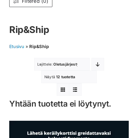
Filtered (0)
Muut keräilykortit
Rip&Ship
Tarvikkeet
Blind Boksit
Etusivu
»
Rip&Ship
Ennakot
Lajittele:
Oletusjärjestys
Greidatut kortit
Näytä
12 tuotetta
Irtokortit
Yhtään tuotetta ei löytynyt.
Rip & Ship
Greidauspalvelu