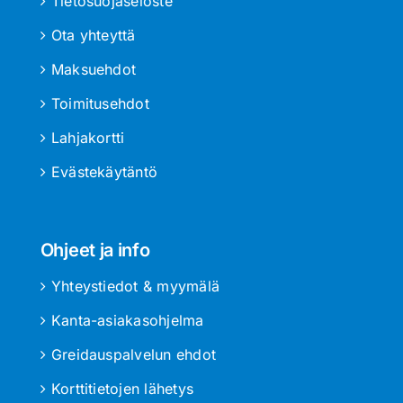
Tietosuojaseloste
Ota yhteyttä
Maksuehdot
Toimitusehdot
Lahjakortti
Evästekäytäntö
Ohjeet ja info
Yhteystiedot & myymälä
Kanta-asiakasohjelma
Greidauspalvelun ehdot
Korttitietojen lähetys