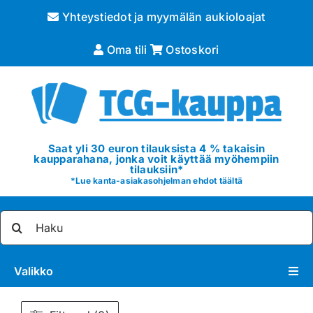
Skip
Yhteystiedot ja myymälän aukioloajat
to
content
Oma tili
Ostoskori
Saat yli 30 euron tilauksista 4 % takaisin
kaupparahana, jonka voit käyttää myöhempiin
tilauksiin*
*
Lue kanta-asiakasohjelman ehdot täältä
Etsi
...
Valikko
Pokémon