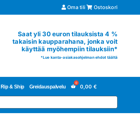
Oma tili
Ostoskori
Saat yli 30 euron tilauksista 4 %
takaisin kaupparahana, jonka voit
käyttää myöhempiin tilauksiin*
*
Lue kanta-asiakasohjelman ehdot täältä
0,00
€
Rip & Ship
Greidauspalvelu