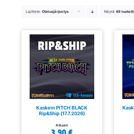
Lajittele:
Oletusjärjestys
Näytä
48 tuotett
Kaskem PITCH BLACK
Kask
Rip&Ship (17.7.2026)
Alkaen
3,90
€