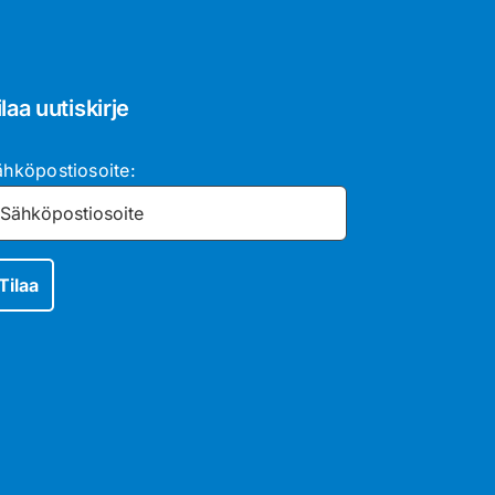
ilaa uutiskirje
ähköpostiosoite: