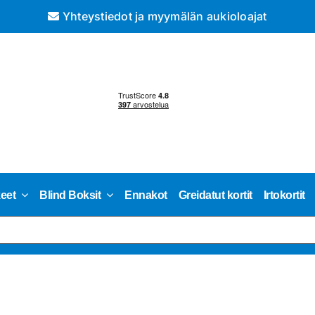
Yhteystiedot ja myymälän aukioloajat
keet
Blind Boksit
Ennakot
Greidatut kortit
Irtokortit