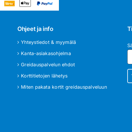
Ohjeet ja info
T
Yhteystiedot & myymälä
S
Kanta-asiakasohjelma
Greidauspalvelun ehdot
Korttitietojen lähetys
Miten pakata kortit greidauspalveluun