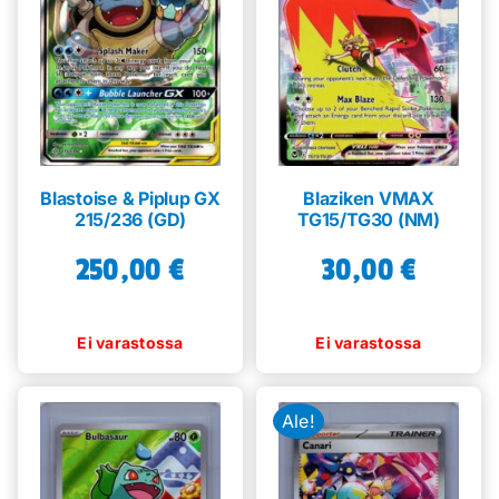
Blastoise & Piplup GX
Blaziken VMAX
215/236 (GD)
TG15/TG30 (NM)
250,00
€
30,00
€
Ale!