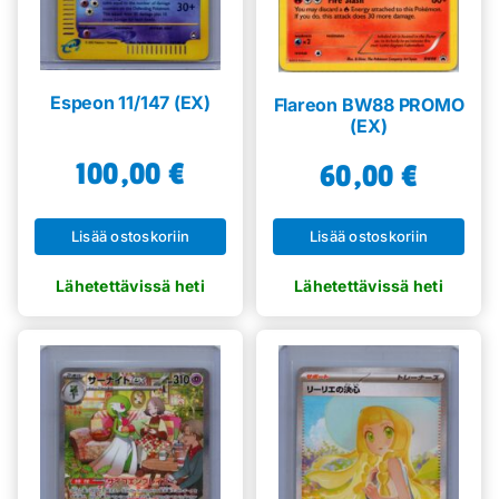
Espeon 11/147 (EX)
Flareon BW88 PROMO
(EX)
100,00
€
60,00
€
Lisää ostoskoriin
Lisää ostoskoriin