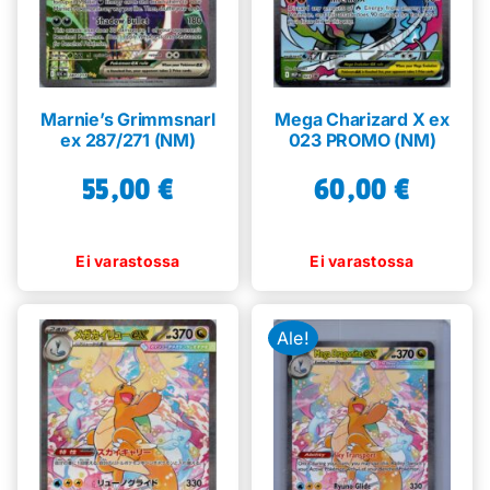
Marnie’s Grimmsnarl
Mega Charizard X ex
ex 287/271 (NM)
023 PROMO (NM)
55,00
€
60,00
€
Ale!