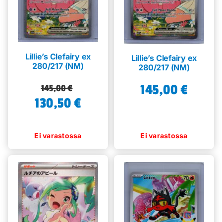
Lillie’s Clefairy ex
Lillie’s Clefairy ex
280/217 (NM)
280/217 (NM)
145,00
€
Alkuperäinen
Nykyinen
145,00
€
130,50
hinta
hinta
€
oli:
on:
145,00 €.
130,50 €.