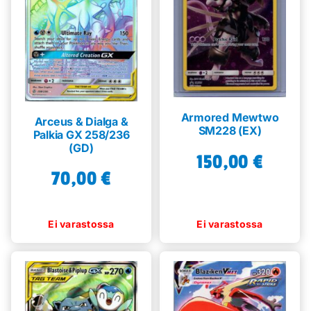
Armored Mewtwo
Arceus & Dialga &
SM228 (EX)
Palkia GX 258/236
(GD)
150,00
€
70,00
€