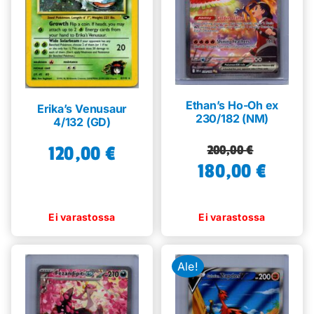
Ethan’s Ho-Oh ex
Erika’s Venusaur
230/182 (NM)
4/132 (GD)
Alkuperäinen
Nykyinen
120,00
€
200,00
€
180,00
hinta
hinta
€
oli:
on:
200,00 €.
180,00 €.
Ale!