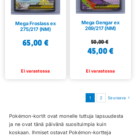
Mega Gengar ex
Mega Froslass ex
269/217 (NM)
275/217 (NM)
65,00
€
Alkuperäinen
Nykyinen
50,00
€
45,00
hinta
hinta
€
oli:
on:
50,00 €.
45,00 €.
1
2
Seuraava
Pokémon-kortit ovat monelle tuttuja lapsuudesta
ja ne ovat tänä päivänä suosituimpia kuin
koskaan. Ihmiset ostavat Pokémon-kortteja