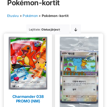
Pokémon-kortit
Muut keräilykortit
Etusivu
»
Pokémon
»
Pokémon-kortit
Tarvikkeet
Lajittele:
Oletusjärjestys
Blind Boksit
Ennakot
Greidatut kortit
Irtokortit
Rip & Ship
Greidauspalvelu
Charmander 038
PROMO (NM)