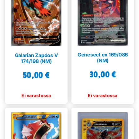
Genesect ex 169/086
Galarian Zapdos V
(NM)
174/198 (NM)
30,00
€
50,00
€