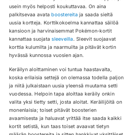
usein myös helposti koukuttavaa. On aina
palkitsevaa avata
boostereita
ja saada sieltä
uusia kortteja. Korttikokoelma kannattaa säilöä
kansioon ja harvinaisemmat Pokémon-kortit
kannattaa suojata
sleeveilla
. Sleevit suojaavat
korttia kulumilta ja naarmuilta ja pitävät kortin
hyvässä kunnossa vuosien ajan.
Keräilyn aloittaminen voi tuntua haastavalta,
koska erilaisia settejä on olemassa todella paljon
ja niitä julkaistaan uusia yleensä muutama setti
vuodessa. Helpoin tapa aloittaa keräily onkin
valita yksi tietty setti, josta aloitat. Keräilijöitä on
monenlaisia; toiset pitävät boosterien
avaamisesta ja haluavat yrittää itse saada kaikki
kortit setistä, kun taas toiset avaavat tietyn
määrän boostereita ja sitten hankkivat yksittäiset