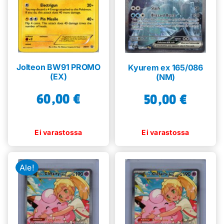
Jolteon BW91 PROMO
Kyurem ex 165/086
(EX)
(NM)
60,00
€
50,00
€
Ale!