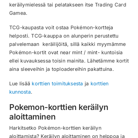
keräilymielessä tai pelatakseen itse Trading Card
Gamea.
TCG-kaupasta voit ostaa Pokémon-kortteja
helposti. TCG-kauppa on alunperin perustettu
palvelemaan keräilijöitä, sillä kaikki myymämme
Pokémon-kortit ovat near mint / mint- kuntoisia
ellei kuvauksessa toisin mainita. Lähetämme kortit
aina sleeveihin ja toploadereihin pakattuina.
Lue lisää
korttien toimituksesta
ja
korttien
kunnosta
.
Pokemon-korttien keräilyn
aloittaminen
Harkitsetko Pokémon-korttien keräilyn
aloittamista? Keräilyn aloittaminen on helppoa ja