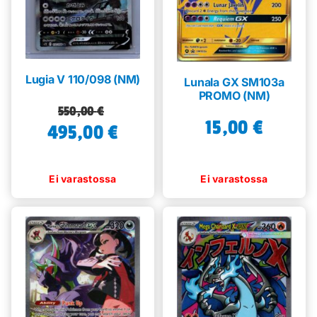
Lugia V 110/098 (NM)
Lunala GX SM103a
PROMO (NM)
Alkuperäinen
Nykyinen
550,00
€
15,00
€
495,00
hinta
hinta
€
oli:
on:
550,00 €.
495,00 €.