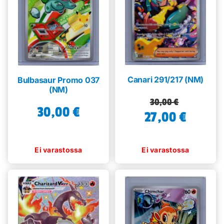
Canari 291/217 (NM)
Bulbasaur Promo 037
(NM)
Alkuperäinen
Nykyinen
30,00
€
30,00
€
27,00
hinta
hinta
€
oli:
on:
30,00 €.
27,00 €.