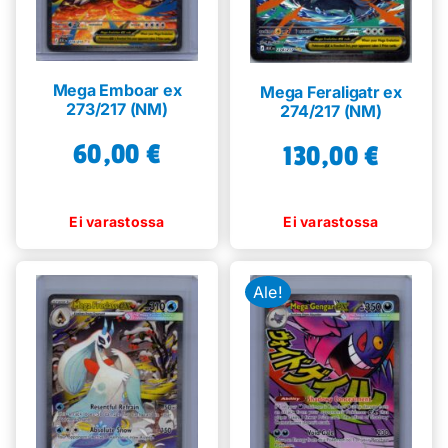
Mega Emboar ex
Mega Feraligatr ex
273/217 (NM)
274/217 (NM)
60,00
€
130,00
€
Ale!