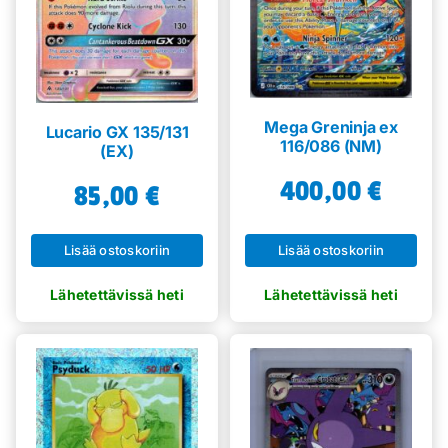
Mega Greninja ex
Lucario GX 135/131
116/086 (NM)
(EX)
400,00
€
85,00
€
Lisää ostoskoriin
Lisää ostoskoriin