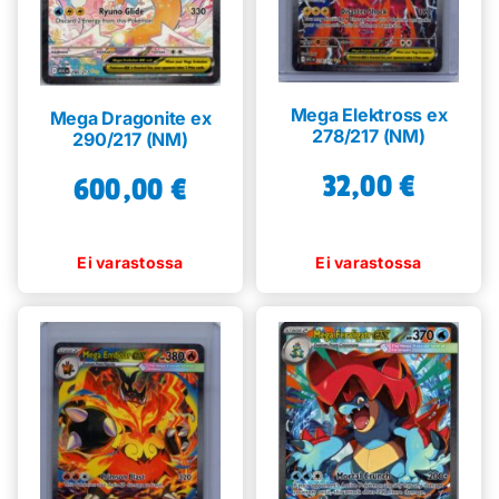
Mega Elektross ex
Mega Dragonite ex
278/217 (NM)
290/217 (NM)
32,00
€
600,00
€