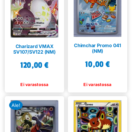
Chimchar Promo 041
Charizard VMAX
(NM)
SV107/SV122 (NM)
10,00
€
120,00
€
Ale!