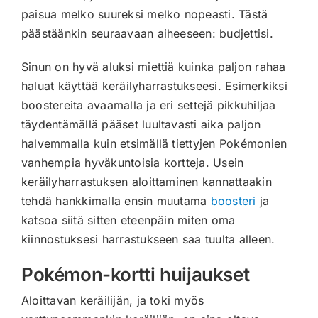
paisua melko suureksi melko nopeasti. Tästä
päästäänkin seuraavaan aiheeseen: budjettisi.
Sinun on hyvä aluksi miettiä kuinka paljon rahaa
haluat käyttää keräilyharrastukseesi. Esimerkiksi
boostereita avaamalla ja eri settejä pikkuhiljaa
täydentämällä pääset luultavasti aika paljon
halvemmalla kuin etsimällä tiettyjen Pokémonien
vanhempia hyväkuntoisia kortteja. Usein
keräilyharrastuksen aloittaminen kannattaakin
tehdä hankkimalla ensin muutama
boosteri
ja
katsoa siitä sitten eteenpäin miten oma
kiinnostuksesi harrastukseen saa tuulta alleen.
Pokémon-kortti huijaukset
Aloittavan keräilijän, ja toki myös