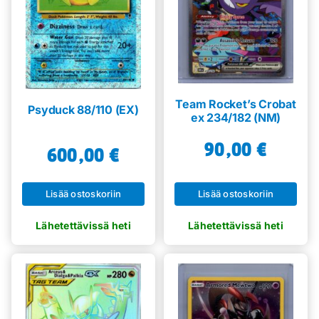
Team Rocket’s Crobat
Psyduck 88/110 (EX)
ex 234/182 (NM)
90,00
€
600,00
€
Lisää ostoskoriin
Lisää ostoskoriin