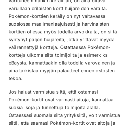
varttuneemmankin keräilijän, on aina oltava
varuillaan erilaisten korttihuijareiden varalta.
Pokémon-korttien keräily on nyt valtavassa
suosiossa maailmanlaajuisesti ja harvinaisten
korttien ollessa myös todella arvokkaita, on siitä
syntynyt paljon huijareita, jotka yrittävät myydä
väärennettyjä kortteja. Ostettaessa Pokémon-
kortteja ulkomaisilta toimijoilta ja esimerkiksi
eBaysta, kannattaakin olla todella varovainen ja
aina tarkistaa myyjän palautteet ennen ostosten
tekoa.
Jos haluat varmistua siitä, että ostamasi
Pokémon-kortit ovat varmasti aitoja, kannattaa
suosia isoja ja tunnettuja toimijoita alalla.
Ostaessasi suomalaisilta yrityksiltä, voit varmistua
siitä, että saamasi Pokémon-kortit ovat aitoja ja