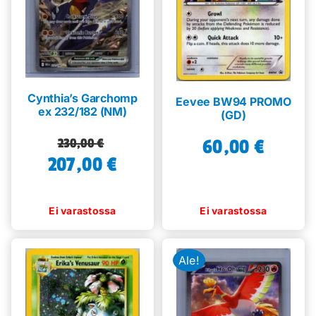
Cynthia’s Garchomp
Eevee BW94 PROMO
ex 232/182 (NM)
(GD)
Alkuperäinen
Nykyinen
60,00
€
230,00
€
207,00
hinta
hinta
€
oli:
on:
230,00 €.
207,00 €.
Ale!