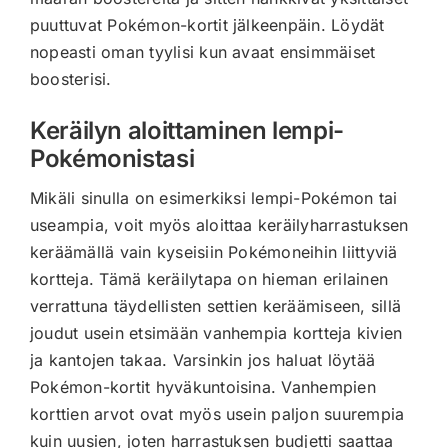
puuttuvat Pokémon-kortit jälkeenpäin. Löydät
nopeasti oman tyylisi kun avaat ensimmäiset
boosterisi.
Keräilyn aloittaminen lempi-
Pokémonistasi
Mikäli sinulla on esimerkiksi lempi-Pokémon tai
useampia, voit myös aloittaa keräilyharrastuksen
keräämällä vain kyseisiin Pokémoneihin liittyviä
kortteja. Tämä keräilytapa on hieman erilainen
verrattuna täydellisten settien keräämiseen, sillä
joudut usein etsimään vanhempia kortteja kivien
ja kantojen takaa. Varsinkin jos haluat löytää
Pokémon-kortit hyväkuntoisina. Vanhempien
korttien arvot ovat myös usein paljon suurempia
kuin uusien, joten harrastuksen budjetti saattaa