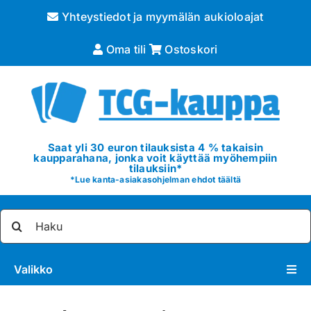
Skip
Yhteystiedot ja myymälän aukioloajat
to
content
Oma tili
Ostoskori
Saat yli 30 euron tilauksista 4 % takaisin
kaupparahana, jonka voit käyttää myöhempiin
tilauksiin*
*
Lue kanta-asiakasohjelman ehdot täältä
Etsi
...
Valikko
Pokémon