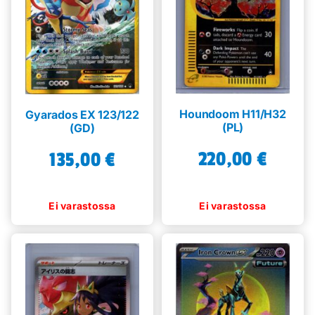
Houndoom H11/H32
Gyarados EX 123/122
(PL)
(GD)
220,00
€
135,00
€