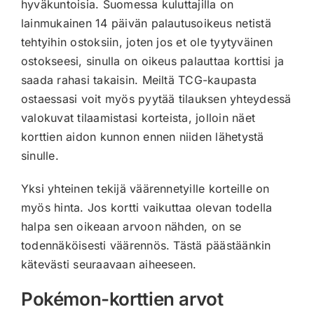
hyväkuntoisia. Suomessa kuluttajilla on
lainmukainen 14 päivän palautusoikeus netistä
tehtyihin ostoksiin, joten jos et ole tyytyväinen
ostokseesi, sinulla on oikeus palauttaa korttisi ja
saada rahasi takaisin. Meiltä TCG-kaupasta
ostaessasi voit myös pyytää tilauksen yhteydessä
valokuvat tilaamistasi korteista, jolloin näet
korttien aidon kunnon ennen niiden lähetystä
sinulle.
Yksi yhteinen tekijä väärennetyille korteille on
myös hinta. Jos kortti vaikuttaa olevan todella
halpa sen oikeaan arvoon nähden, on se
todennäköisesti väärennös. Tästä päästäänkin
kätevästi seuraavaan aiheeseen.
Pokémon-korttien arvot