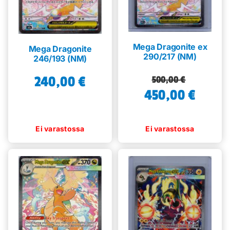
Mega Dragonite ex
Mega Dragonite
290/217 (NM)
246/193 (NM)
Alkuperäinen
Nykyinen
240,00
€
500,00
€
450,00
hinta
hinta
€
oli:
on:
500,00 €.
450,00 €.