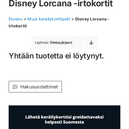
Disney Lorcana -irtokortit
Muut keräilykortit
Etusivu
»
Muut keräilykorttipelit
»
Disney Lorcana -
Tarvikkeet
irtokortit
Blind Boksit
Lajittele:
Oletusjärjestys
Yhtään tuotetta ei löytynyt.
Ennakot
Greidatut kortit
Irtokortit
Hakusuodattimet
Rip & Ship
Greidauspalvelu