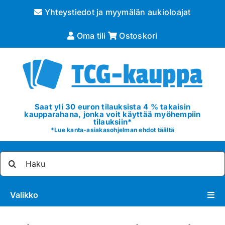
Skip
Yhteystiedot ja myymälän aukioloajat
to
content
Oma tili
Ostoskori
Saat yli 30 euron tilauksista 4 % takaisin
kaupparahana, jonka voit käyttää myöhempiin
tilauksiin*
*
Lue kanta-asiakasohjelman ehdot täältä
Etsi
...
Valikko
Pokémon