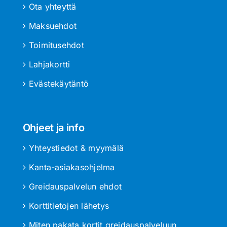
Ota yhteyttä
Maksuehdot
Toimitusehdot
Lahjakortti
Evästekäytäntö
Ohjeet ja info
Yhteystiedot & myymälä
Kanta-asiakasohjelma
Greidauspalvelun ehdot
Korttitietojen lähetys
Miten pakata kortit greidauspalveluun