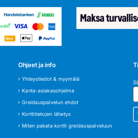
Ohjeet ja info
T
Yhteystiedot & myymälä
S
Kanta-asiakasohjelma
Greidauspalvelun ehdot
Korttitietojen lähetys
Miten pakata kortit greidauspalveluun