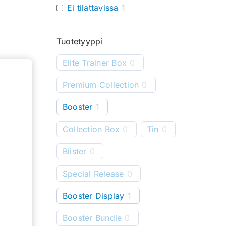
Ei tilattavissa
1
Tuotetyyppi
Elite Trainer Box
0
Premium Collection
0
Booster
1
Collection Box
0
Tin
0
Blister
0
Special Release
0
Booster Display
1
Booster Bundle
0