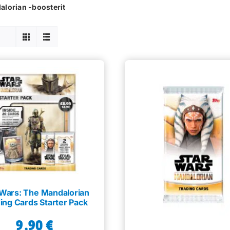
alorian -boosterit
 Wars: The Mandalorian
ing Cards Starter Pack
9,90
€