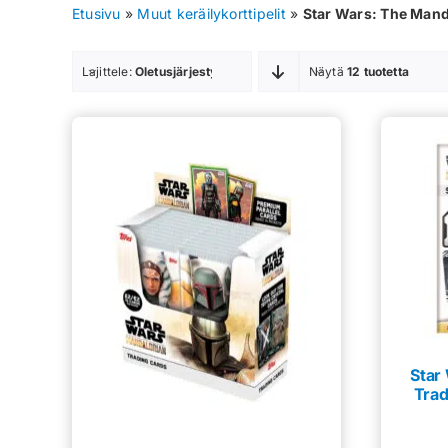
Etusivu
»
Muut keräilykorttipelit
»
Star Wars: The Mand
Lajittele:
Oletusjärjestys
Näytä
12 tuotetta
Star
Trad