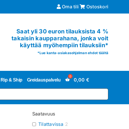
Oma tili
Ostoskori
Saat yli 30 euron tilauksista 4 %
takaisin kaupparahana, jonka voit
käyttää myöhempiin tilauksiin*
*
Lue kanta-asiakasohjelman ehdot täältä
0,00
€
Rip & Ship
Greidauspalvelu
Saatavuus
Tilattavissa
2