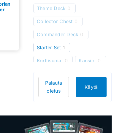
orian
Theme Deck
0
er
Collector Chest
0
Commander Deck
0
Starter Set
1
Korttisuojat
0
Kansiot
0
Starter Deck
0
Palauta
Pelimatot
0
Käytä
oletus
Korttitelineet
0
Korttien säilytys
0
Bundle
0