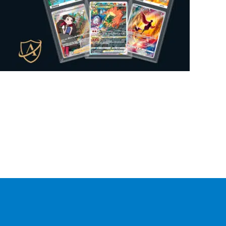
Mysteeri-tuote
0
Figuuri
0
Gift Box
0
Lautapeli
0
Kansiosivut
0
Sticker Album
0
Sticker
0
Mukit
0
Irtokortti
0