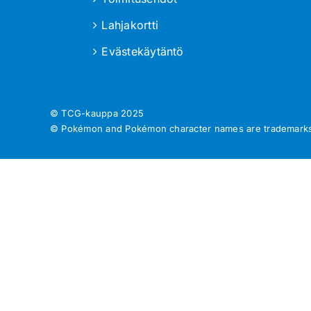
Lahjakortti
Evästekäytäntö
© TCG-kauppa
2025
© Pokémon and Pokémon character names are trademarks