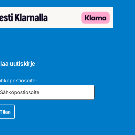
ilaa uutiskirje
ähköpostiosoite: