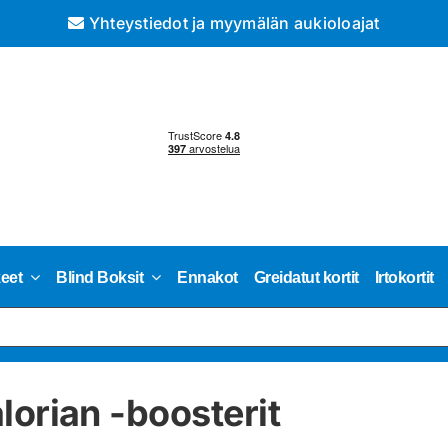
Yhteystiedot ja myymälän aukioloajat
keet
Blind Boksit
Ennakot
Greidatut kortit
Irtokortit
orian -boosterit