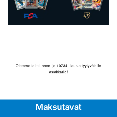
Olemme toimittaneet jo
10734
tilausta tyytyväisille
asiakkaille!
Maksutavat