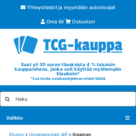
Skip
Yhteystiedot ja myymälän aukioloajat
to
content
Oma tili
Ostoskori
Saat yli 30 euron tilauksista 4 % takaisin
kaupparahana, jonka voit käyttää myöhempiin
tilauksiin*
*
Lue kanta-asiakasohjelman ehdot täältä
Etsi
...
Valikko
Pokémon
Etusivu
»
Uncategorized @fi
»
Ilmainen