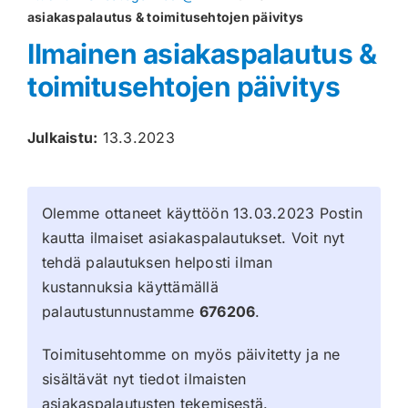
asiakaspalautus & toimitusehtojen päivitys
Muut keräilykortit
Ilmainen asiakaspalautus &
toimitusehtojen päivitys
Tarvikkeet
Blind Boksit
Julkaistu:
13.3.2023
Ennakot
Olemme ottaneet käyttöön 13.03.2023 Postin
Greidatut kortit
kautta ilmaiset asiakaspalautukset. Voit nyt
tehdä palautuksen helposti ilman
Irtokortit
kustannuksia käyttämällä
palautustunnustamme
676206
.
Rip & Ship
Toimitusehtomme on myös päivitetty ja ne
Greidauspalvelu
sisältävät nyt tiedot ilmaisten
asiakaspalautusten tekemisestä.