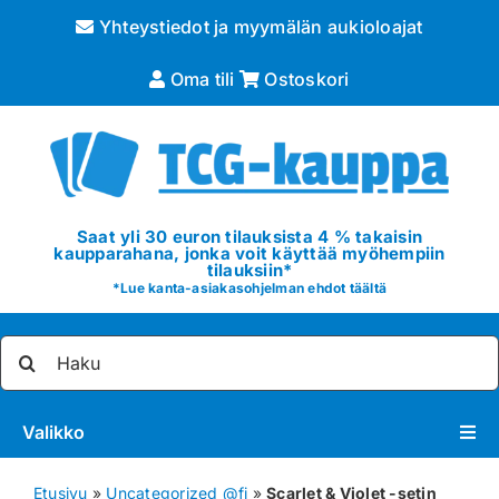
Skip
Yhteystiedot ja myymälän aukioloajat
to
content
Oma tili
Ostoskori
Saat yli 30 euron tilauksista 4 % takaisin
kaupparahana, jonka voit käyttää myöhempiin
tilauksiin*
*
Lue kanta-asiakasohjelman ehdot täältä
Etsi
...
Valikko
Pokémon
Etusivu
»
Uncategorized @fi
»
Scarlet & Violet -setin