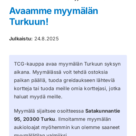
Avaamme myymälän
Muut keräilykortit
Turkuun!
Tarvikkeet
Julkaistu:
24.8.2025
Blind Boksit
Ennakot
TCG-kauppa avaa myymälän Turkuun syksyn
aikana. Myymälässä voit tehdä ostoksia
Greidatut kortit
paikan päällä, tuoda greidaukseen lähteviä
kortteja tai tuoda meille omia korttejasi, jotka
Irtokortit
haluat myydä meille.
Rip & Ship
Myymälä sijaitsee osoitteessa
Satakunnantie
95, 20300 Turku
. Ilmoitamme myymälän
Greidauspalvelu
aukioloajat myöhemmin kun olemme saaneet
myymälätilan valmiiksi.