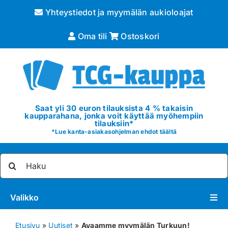
Skip
Yhteystiedot ja myymälän aukioloajat
to
content
Oma tili
Ostoskori
Saat yli 30 euron tilauksista 4 % takaisin
kaupparahana, jonka voit käyttää myöhempiin
tilauksiin*
*
Lue kanta-asiakasohjelman ehdot täältä
Etsi
...
Valikko
Pokémon
Etusivu
»
Uutiset
»
Avaamme myymälän Turkuun!