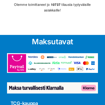
Olemme toimittaneet jo
10737
tilausta tyytyväisille
asiakkaille!
Maksutavat
TCG-kauppa