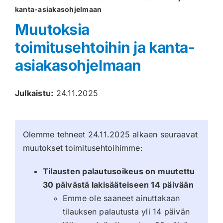
kanta-asiakasohjelmaan
Muut keräilykortit
Muutoksia
toimitusehtoihin ja kanta-
Tarvikkeet
asiakasohjelmaan
Blind Boksit
Julkaistu:
24.11.2025
Ennakot
Greidatut kortit
Olemme tehneet 24.11.2025 alkaen seuraavat
Irtokortit
muutokset toimitusehtoihimme:
Rip & Ship
Tilausten palautusoikeus on muutettu
30 päivästä lakisääteiseen 14 päivään
Greidauspalvelu
Emme ole saaneet ainuttakaan
tilauksen palautusta yli 14 päivän