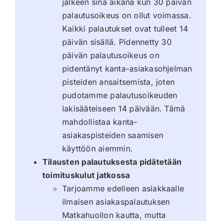
jälkeen sinä aikana kun 30 päivän
palautusoikeus on ollut voimassa.
Kaikki palautukset ovat tulleet 14
päivän sisällä. Pidennetty 30
päivän palautusoikeus on
pidentänyt kanta-asiakasohjelman
pisteiden ansaitsemista, joten
pudotamme palautusoikeuden
lakisääteiseen 14 päivään. Tämä
mahdollistaa kanta-
asiakaspisteiden saamisen
käyttöön aiemmin.
Tilausten palautuksesta pidätetään
toimituskulut jatkossa
Tarjoamme edelleen asiakkaalle
ilmaisen asiakaspalautuksen
Matkahuollon kautta, mutta