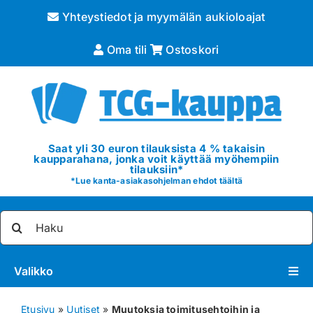
Skip
Yhteystiedot ja myymälän aukioloajat
to
content
Oma tili
Ostoskori
Saat yli 30 euron tilauksista 4 % takaisin
kaupparahana, jonka voit käyttää myöhempiin
tilauksiin*
*
Lue kanta-asiakasohjelman ehdot täältä
Etsi
...
Valikko
Pokémon
Etusivu
»
Uutiset
»
Muutoksia toimitusehtoihin ja