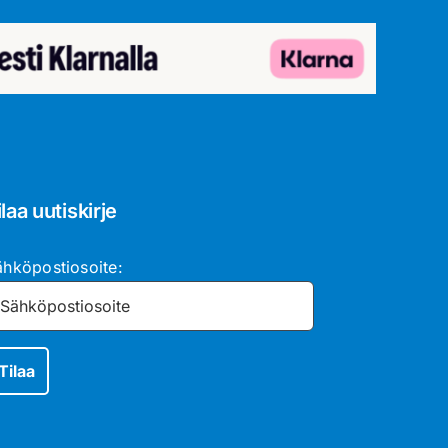
ilaa uutiskirje
ähköpostiosoite: