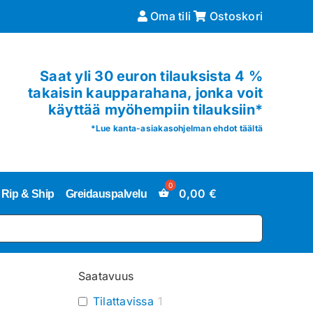
Oma tili
Ostoskori
Saat yli 30 euron tilauksista 4 %
takaisin kaupparahana, jonka voit
käyttää myöhempiin tilauksiin*
*
Lue kanta-asiakasohjelman ehdot täältä
0,00
€
Rip & Ship
Greidauspalvelu
Saatavuus
Tilattavissa
1