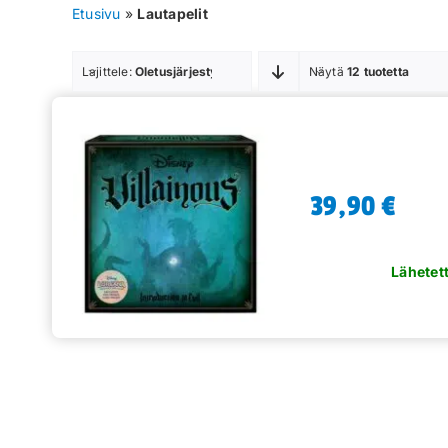
Etusivu
»
Lautapelit
Lajittele:
Oletusjärjestys
Näytä
12 tuotetta
39,90
€