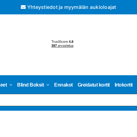
Yhteystiedot ja myymälän aukioloajat
keet
Blind Boksit
Ennakot
Greidatut kortit
Irtokortit