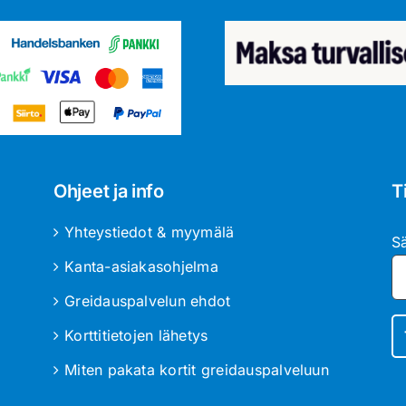
Ohjeet ja info
T
Yhteystiedot & myymälä
S
Kanta-asiakasohjelma
Greidauspalvelun ehdot
Korttitietojen lähetys
Miten pakata kortit greidauspalveluun