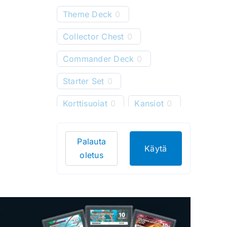
Theme Deck
0
Collector Chest
0
Commander Deck
0
Starter Set
0
Korttisuojat
0
Kansiot
0
Starter Deck
0
Palauta
Pelimatot
0
Käytä
oletus
Korttitelineet
0
Korttien säilytys
0
Bundle
0