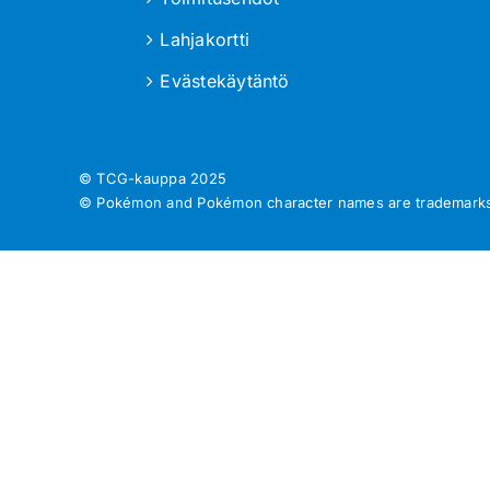
Lahjakortti
Evästekäytäntö
© TCG-kauppa
2025
© Pokémon and Pokémon character names are trademarks