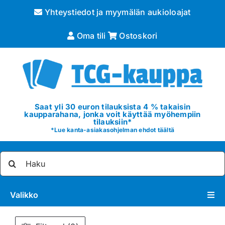
Skip
Yhteystiedot ja myymälän aukioloajat
to
content
Oma tili
Ostoskori
Saat yli 30 euron tilauksista 4 % takaisin
kaupparahana, jonka voit käyttää myöhempiin
tilauksiin*
*
Lue kanta-asiakasohjelman ehdot täältä
Etsi
...
Valikko
Pokémon