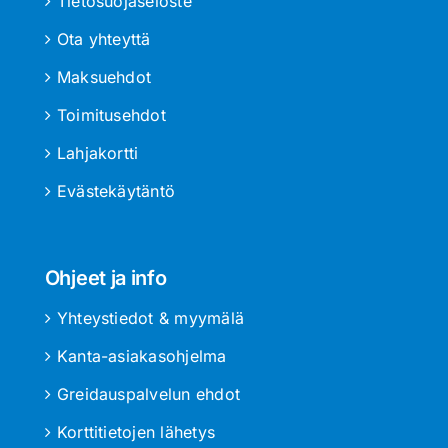
Tietosuojaseloste
Ota yhteyttä
Maksuehdot
Toimitusehdot
Lahjakortti
Evästekäytäntö
Ohjeet ja info
Yhteystiedot & myymälä
Kanta-asiakasohjelma
Greidauspalvelun ehdot
Korttitietojen lähetys