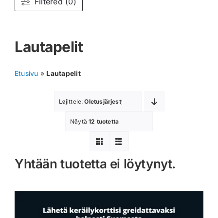
Filtered (0)
Muut keräilykortit
Lautapelit
Tarvikkeet
Blind Boksit
Etusivu
»
Lautapelit
Ennakot
Lajittele:
Oletusjärjestys
Greidatut kortit
Näytä
12 tuotetta
Irtokortit
Yhtään tuotetta ei löytynyt.
Rip & Ship
Greidauspalvelu