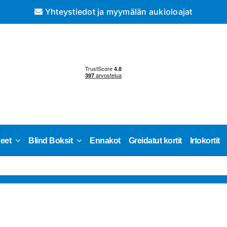
Yhteystiedot ja myymälän aukioloajat
keet
Blind Boksit
Ennakot
Greidatut kortit
Irtokortit