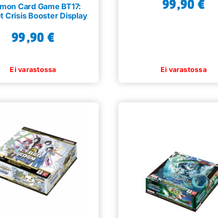
99,90
€
imon Card Game BT17:
t Crisis Booster Display
99,90
€