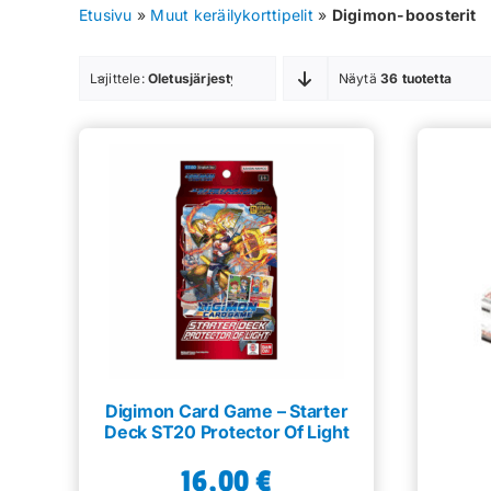
Etusivu
»
Muut keräilykorttipelit
»
Digimon-boosterit
Lajittele:
Oletusjärjestys
Näytä
36 tuotetta
Digimon Card Game – Starter
Deck ST20 Protector Of Light
16,00
€