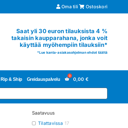
Oma tili
Ostoskori
Saat yli 30 euron tilauksista 4 %
takaisin kaupparahana, jonka voit
käyttää myöhempiin tilauksiin*
*
Lue kanta-asiakasohjelman ehdot täältä
0,00
€
Rip & Ship
Greidauspalvelu
Saatavuus
Tilattavissa
17