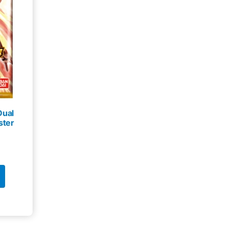
Dual
ster