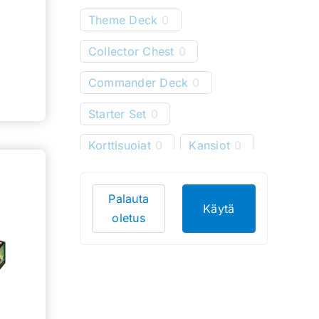
Theme Deck
0
Collector Chest
0
Commander Deck
0
Starter Set
0
Korttisuojat
0
Kansiot
0
Starter Deck
4
Palauta
Pelimatot
0
Käytä
oletus
Korttitelineet
0
Korttien säilytys
0
Bundle
0