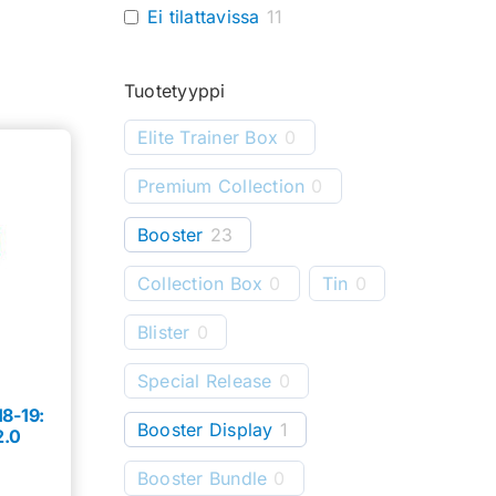
Ei tilattavissa
11
Tuotetyyppi
Elite Trainer Box
0
Premium Collection
0
Booster
23
Collection Box
0
Tin
0
Blister
0
Special Release
0
8-19:
Booster Display
1
2.0
Booster Bundle
0