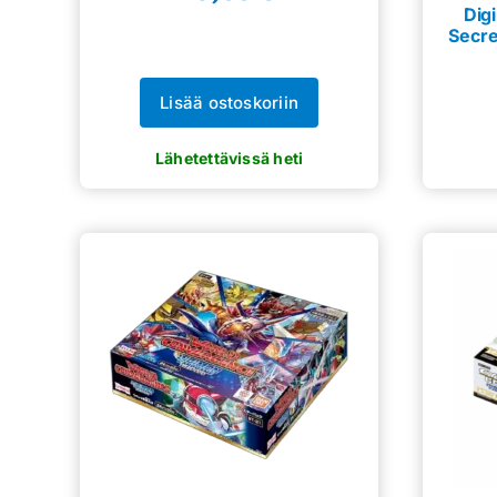
Dig
Secre
Lisää ostoskoriin