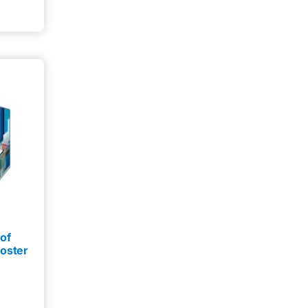
of
ooster