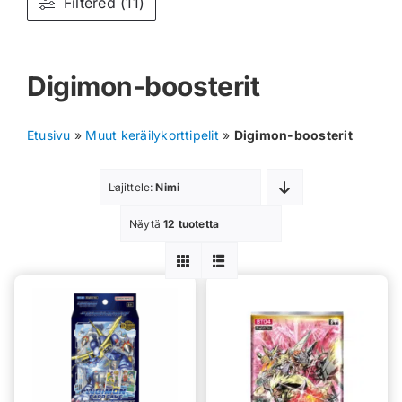
Filtered (11)
Muut keräilykortit
Digimon-boosterit
Tarvikkeet
Blind Boksit
Etusivu
»
Muut keräilykorttipelit
»
Digimon-boosterit
Ennakot
Lajittele:
Nimi
Greidatut kortit
Näytä
12 tuotetta
Irtokortit
Rip & Ship
Greidauspalvelu