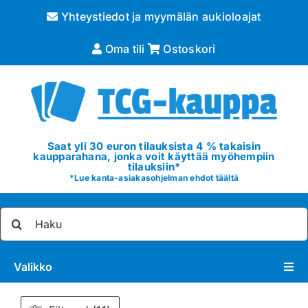
Skip
Yhteystiedot ja myymälän aukioloajat
to
content
Oma tili
Ostoskori
Saat yli 30 euron tilauksista 4 % takaisin
kaupparahana, jonka voit käyttää myöhempiin
tilauksiin*
*
Lue kanta-asiakasohjelman ehdot täältä
Etsi
...
Valikko
Pokémon