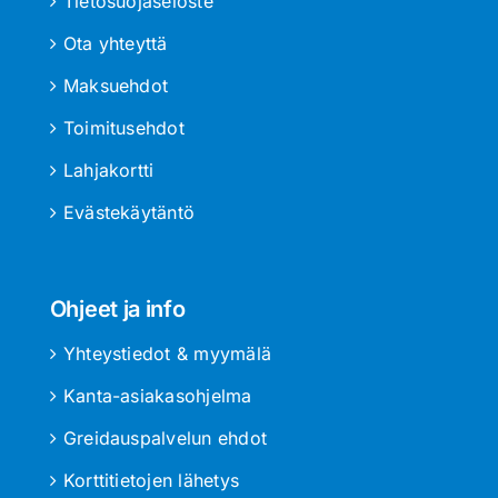
Tietosuojaseloste
Ota yhteyttä
Maksuehdot
Toimitusehdot
Lahjakortti
Evästekäytäntö
Ohjeet ja info
Yhteystiedot & myymälä
Kanta-asiakasohjelma
Greidauspalvelun ehdot
Korttitietojen lähetys