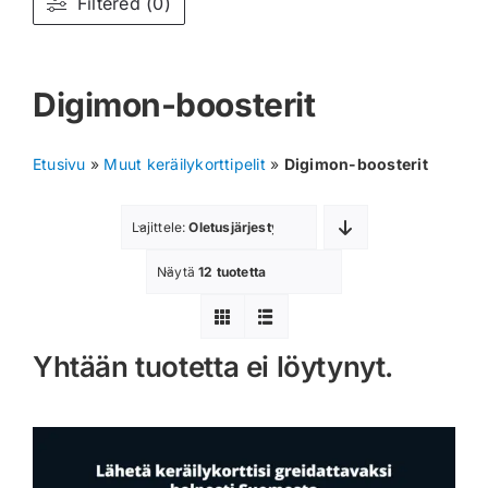
Filtered (0)
Muut keräilykortit
Digimon-boosterit
Tarvikkeet
Blind Boksit
Etusivu
»
Muut keräilykorttipelit
»
Digimon-boosterit
Ennakot
Lajittele:
Oletusjärjestys
Greidatut kortit
Näytä
12 tuotetta
Irtokortit
Yhtään tuotetta ei löytynyt.
Rip & Ship
Greidauspalvelu