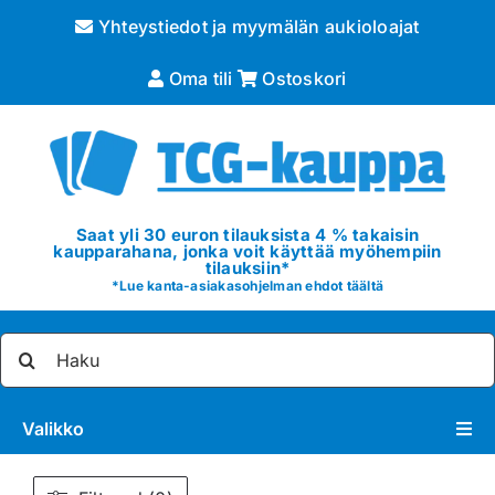
Skip
Yhteystiedot ja myymälän aukioloajat
to
content
Oma tili
Ostoskori
Saat yli 30 euron tilauksista 4 % takaisin
kaupparahana, jonka voit käyttää myöhempiin
tilauksiin*
*
Lue kanta-asiakasohjelman ehdot täältä
Etsi
...
Valikko
Pokémon