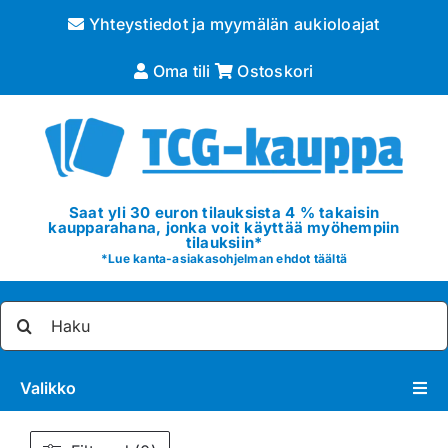
Skip
Yhteystiedot ja myymälän aukioloajat
to
content
Oma tili
Ostoskori
Saat yli 30 euron tilauksista 4 % takaisin
kaupparahana, jonka voit käyttää myöhempiin
tilauksiin*
*
Lue kanta-asiakasohjelman ehdot täältä
Etsi
...
Valikko
Pokémon