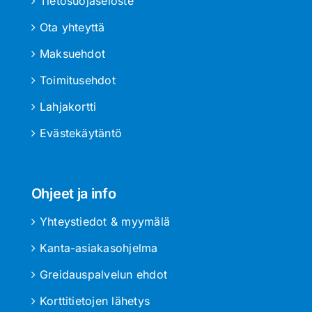
Tietosuojaseloste
Ota yhteyttä
Maksuehdot
Toimitusehdot
Lahjakortti
Evästekäytäntö
Ohjeet ja info
Yhteystiedot & myymälä
Kanta-asiakasohjelma
Greidauspalvelun ehdot
Korttitietojen lähetys