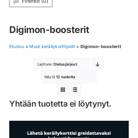
Filtered (0)
Muut keräilykortit
Digimon-boosterit
Tarvikkeet
Blind Boksit
Etusivu
»
Muut keräilykorttipelit
»
Digimon-boosterit
Ennakot
Lajittele:
Oletusjärjestys
Greidatut kortit
Näytä
12 tuotetta
Irtokortit
Yhtään tuotetta ei löytynyt.
Rip & Ship
Greidauspalvelu