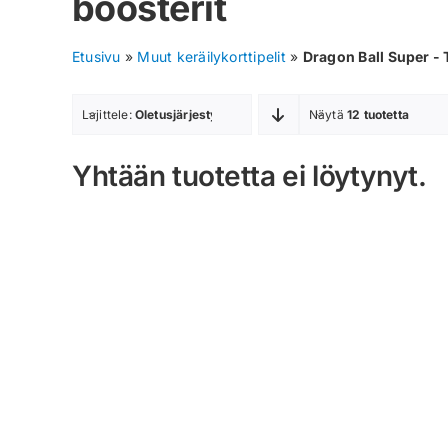
boosterit
Etusivu
»
Muut keräilykorttipelit
»
Dragon Ball Super -
Lajittele:
Oletusjärjestys
Näytä
12 tuotetta
Yhtään tuotetta ei löytynyt.