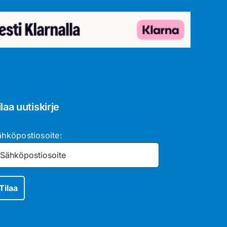
ilaa uutiskirje
ähköpostiosoite: