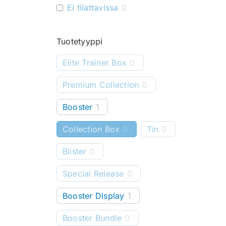
Ei tilattavissa
0
Tuotetyyppi
Elite Trainer Box
0
Premium Collection
0
Booster
1
Collection Box
0
Tin
0
Blister
0
Special Release
0
Booster Display
1
Booster Bundle
0