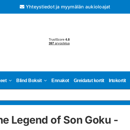
Yhteystiedot ja myymälän aukioloajat
keet
Blind Boksit
Ennakot
Greidatut kortit
Irtokortit
he Legend of Son Goku -