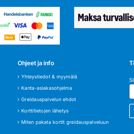
Ohjeet ja info
T
Yhteystiedot & myymälä
S
Kanta-asiakasohjelma
Greidauspalvelun ehdot
Korttitietojen lähetys
Miten pakata kortit greidauspalveluun