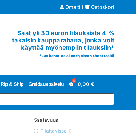
Oma tili
Ostoskori
Saat yli 30 euron tilauksista 4 %
takaisin kaupparahana, jonka voit
käyttää myöhempiin tilauksiin*
*
Lue kanta-asiakasohjelman ehdot täältä
0,00
€
Rip & Ship
Greidauspalvelu
Saatavuus
Tilattavissa
0