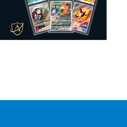
Mysteeri-tuote
0
Figuuri
0
Gift Box
0
Lautapeli
0
Kansiosivut
0
Sticker Album
0
Sticker
0
Mukit
0
Irtokortti
0