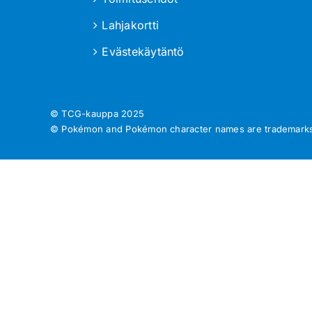
Lahjakortti
Evästekäytäntö
© TCG-kauppa
2025
© Pokémon and Pokémon character names are trademarks