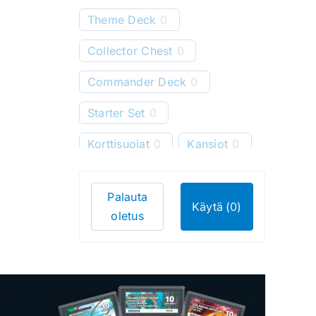
Theme Deck
0
Collector Chest
0
Commander Deck
0
Starter Set
0
Korttisuojat
0
Kansiot
0
Starter Deck
0
Palauta
Pelimatot
0
Käytä
(0)
oletus
Korttitelineet
0
Korttien säilytys
0
Bundle
0