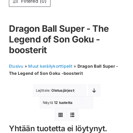
Filtered (0)
Muut keräilykortit
Dragon Ball Super - The
Tarvikkeet
Legend of Son Goku -
Blind Boksit
boosterit
Ennakot
Etusivu
»
Muut keräilykorttipelit
»
Dragon Ball Super -
Greidatut kortit
The Legend of Son Goku -boosterit
Irtokortit
Lajittele:
Oletusjärjestys
Rip & Ship
Näytä
12 tuotetta
Greidauspalvelu
Yhtään tuotetta ei löytynyt.