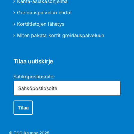
Kanta-asiakasohjelma
Greidauspalvelun ehdot
Korttitietojen lähetys
Miten pakata kortit greidauspalveluun
Tilaa uutiskirje
Sähköpostiosoite:
© TCG-kauppa
2025