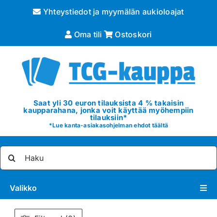
Skip
Yhteystiedot ja myymälän aukioloajat
to
content
Oma tili
Ostoskori
Saat yli 30 euron tilauksista 4 % takaisin
kaupparahana, jonka voit käyttää myöhempiin
tilauksiin*
*
Lue kanta-asiakasohjelman ehdot täältä
Etsi
...
Valikko
Pokémon