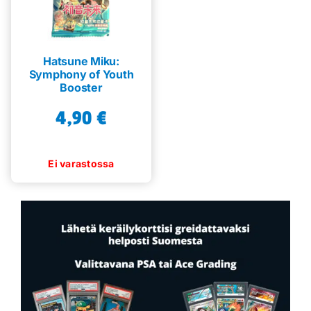
Hatsune Miku:
Symphony of Youth
Booster
4,90
€