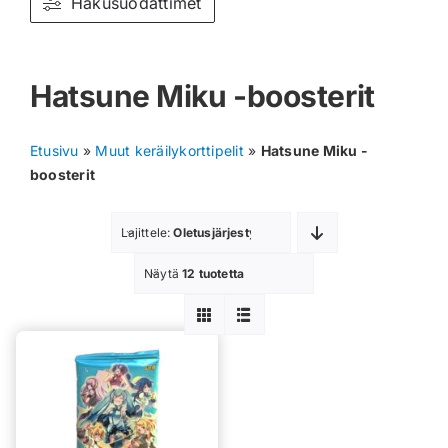
Hakusuodattimet
Muut keräilykortit
Hatsune Miku -boosterit
Tarvikkeet
Blind Boksit
Etusivu
»
Muut keräilykorttipelit
»
Hatsune Miku -
boosterit
Ennakot
Lajittele:
Oletusjärjestys
Greidatut kortit
Näytä
12 tuotetta
Irtokortit
Rip & Ship
Greidauspalvelu