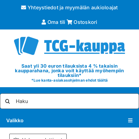
Skip
Yhteystiedot ja myymälän aukioloajat
to
content
Oma tili
Ostoskori
Saat yli 30 euron tilauksista 4 % takaisin
kaupparahana, jonka voit käyttää myöhempiin
tilauksiin*
*
Lue kanta-asiakasohjelman ehdot täältä
Etsi
...
Valikko
Pokémon