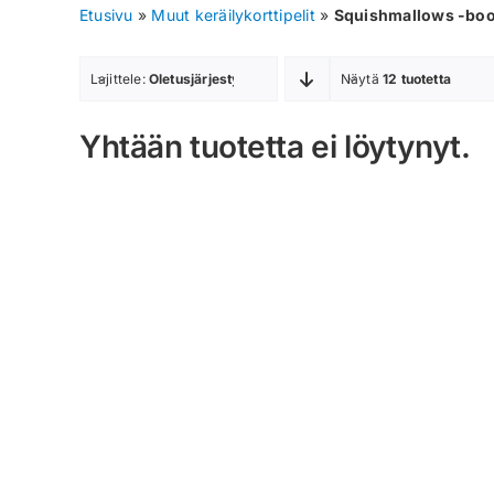
Etusivu
»
Muut keräilykorttipelit
»
Squishmallows -boo
Lajittele:
Oletusjärjestys
Näytä
12 tuotetta
Yhtään tuotetta ei löytynyt.