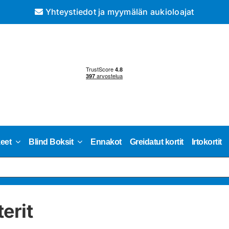
Yhteystiedot ja myymälän aukioloajat
keet
Blind Boksit
Ennakot
Greidatut kortit
Irtokortit
erit