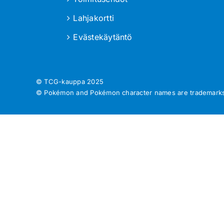
Lahjakortti
Evästekäytäntö
© TCG-kauppa
2025
© Pokémon and Pokémon character names are trademarks