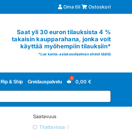
Oma tili
Ostoskori
Saat yli 30 euron tilauksista 4 %
takaisin kaupparahana, jonka voit
käyttää myöhempiin tilauksiin*
*
Lue kanta-asiakasohjelman ehdot täältä
0,00
€
Rip & Ship
Greidauspalvelu
Saatavuus
Tilattavissa
0