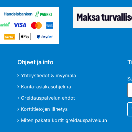
Ohjeet ja info
T
Yhteystiedot & myymälä
S
Kanta-asiakasohjelma
Greidauspalvelun ehdot
Korttitietojen lähetys
Miten pakata kortit greidauspalveluun