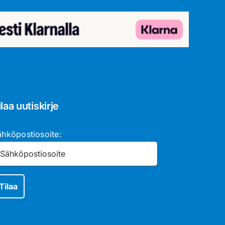
ilaa uutiskirje
ähköpostiosoite: