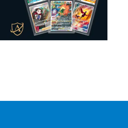
Mysteeri-tuote
0
Figuuri
0
Gift Box
0
Lautapeli
0
Kansiosivut
0
Sticker Album
1
Sticker
0
Mukit
0
Irtokortti
0