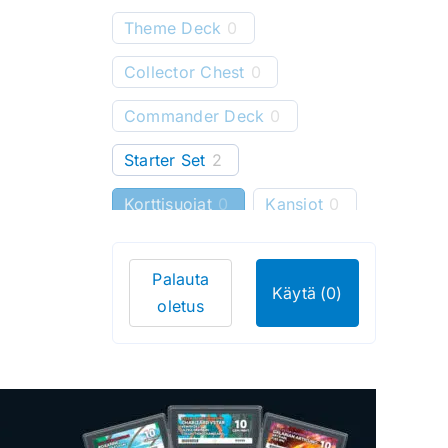
Theme Deck
0
Collector Chest
0
Commander Deck
0
Starter Set
2
Korttisuojat
0
Kansiot
0
Starter Deck
0
Palauta
Pelimatot
0
Käytä
(0)
oletus
Korttitelineet
0
Korttien säilytys
0
Bundle
0