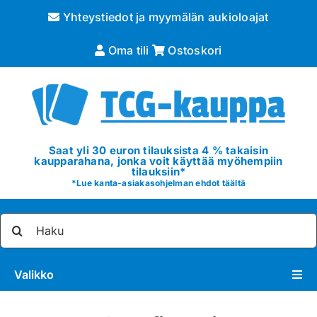
Skip
Yhteystiedot ja myymälän aukioloajat
to
content
Oma tili
Ostoskori
Saat yli 30 euron tilauksista 4 % takaisin
kaupparahana, jonka voit käyttää myöhempiin
tilauksiin*
*
Lue kanta-asiakasohjelman ehdot täältä
Etsi
...
Valikko
Pokémon