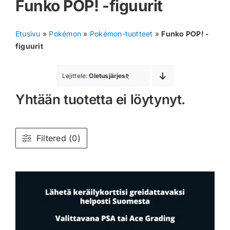
Funko POP! -figuurit
Muut keräilykortit
Etusivu
»
Pokémon
»
Pokémon-tuotteet
»
Funko POP! -
Tarvikkeet
figuurit
Blind Boksit
Lajittele:
Oletusjärjestys
Yhtään tuotetta ei löytynyt.
Ennakot
Greidatut kortit
Filtered (0)
Irtokortit
Rip & Ship
Greidauspalvelu