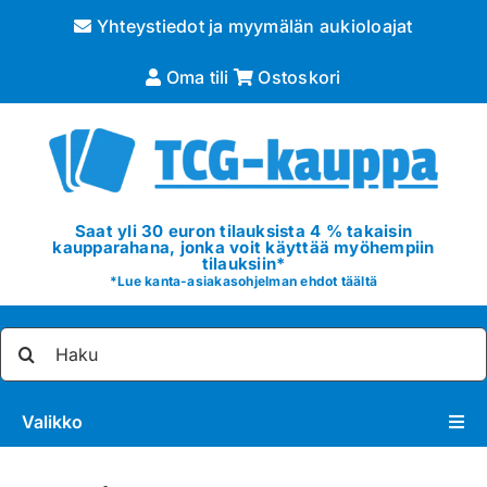
Skip
Yhteystiedot ja myymälän aukioloajat
to
content
Oma tili
Ostoskori
Saat yli 30 euron tilauksista 4 % takaisin
kaupparahana, jonka voit käyttää myöhempiin
tilauksiin*
*
Lue kanta-asiakasohjelman ehdot täältä
Etsi
...
Valikko
Pokémon