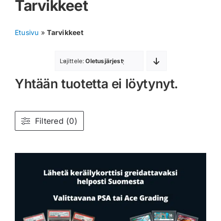
Tarvikkeet
Muut keräilykortit
Etusivu
»
Tarvikkeet
Tarvikkeet
Lajittele:
Oletusjärjestys
Blind Boksit
Yhtään tuotetta ei löytynyt.
Ennakot
Greidatut kortit
Filtered (0)
Irtokortit
Rip & Ship
Greidauspalvelu