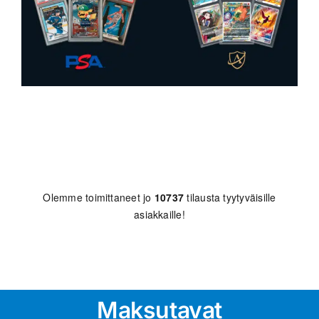
Olemme toimittaneet jo
10737
tilausta tyytyväisille
asiakkaille!
Maksutavat