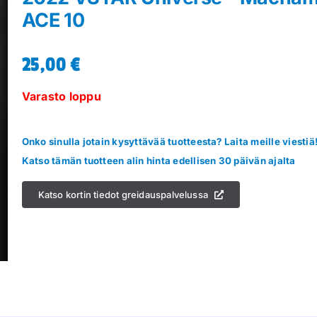
ACE 10
25,00
€
Varasto loppu
Onko sinulla jotain kysyttävää tuotteesta? Laita meille viestiä
Katso tämän tuotteen alin hinta edellisen 30 päivän ajalta
Katso kortin tiedot greidauspalvelussa