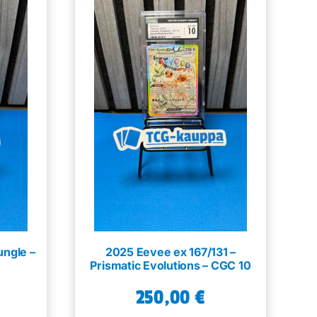
ungle –
2025 Eevee ex 167/131 –
Prismatic Evolutions – CGC 10
250,00
€