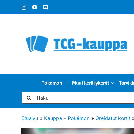
Skip
to
content
Pokémon
Muut keräilykortit
Tarvik
Etsi
...
Etusivu
»
Kauppa
»
Pokémon
»
Greidatut kortit