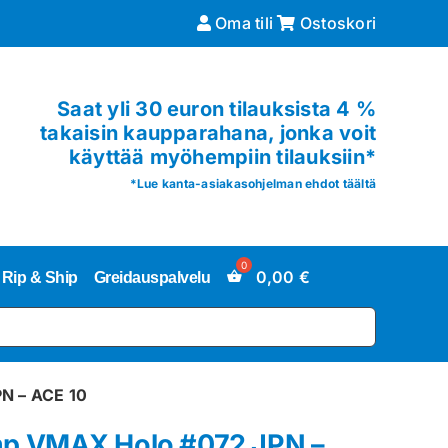
Oma tili
Ostoskori
Saat yli 30 euron tilauksista 4 %
takaisin kaupparahana, jonka voit
käyttää myöhempiin tilauksiin*
*
Lue kanta-asiakasohjelman ehdot täältä
0,00
€
Rip & Ship
Greidauspalvelu
N – ACE 10
p VMAX Holo #072 JPN –