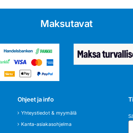
Maksutavat
Ohjeet ja info
T
Yhteystiedot & myymälä
S
Kanta-asiakasohjelma