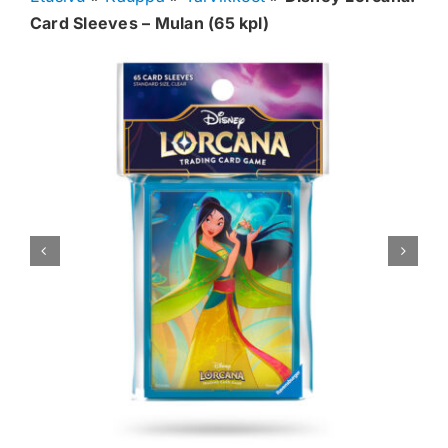
Card Sleeves – Mulan (65 kpl)
Muut keräilykortit
Tarvikkeet
Blind Boksit
Ennakot
Greidatut kortit
Irtokortit
Rip & Ship
Greidauspalvelu