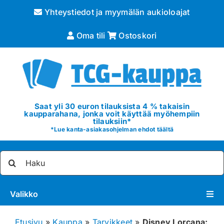
Skip
Yhteystiedot ja myymälän aukioloajat
to
content
Oma tili
Ostoskori
Saat yli 30 euron tilauksista 4 % takaisin
kaupparahana, jonka voit käyttää myöhempiin
tilauksiin*
*
Lue kanta-asiakasohjelman ehdot täältä
Etsi
...
Valikko
Pokémon
Etusivu
»
Kauppa
»
Tarvikkeet
»
Disney Lorcana: