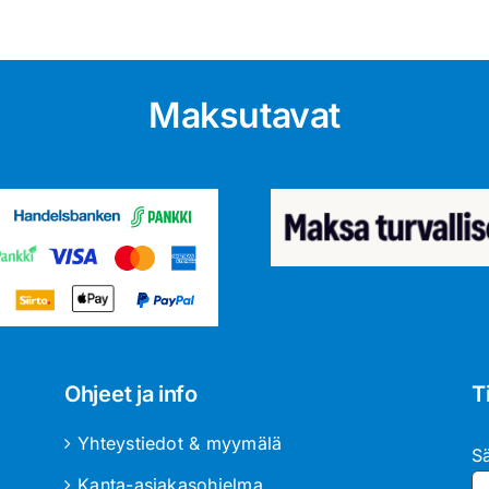
Maksutavat
Ohjeet ja info
T
Yhteystiedot & myymälä
S
Kanta-asiakasohjelma