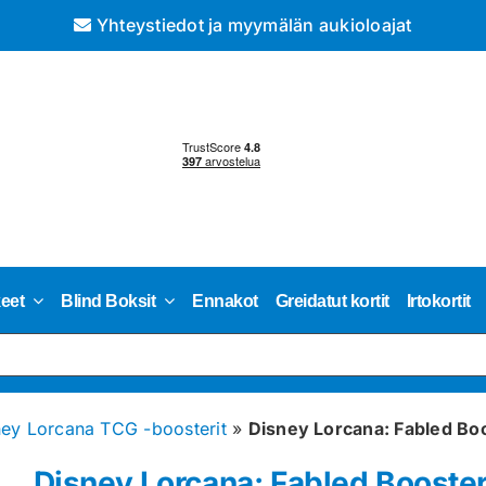
Yhteystiedot ja myymälän aukioloajat
keet
Blind Boksit
Ennakot
Greidatut kortit
Irtokortit
ney Lorcana TCG -boosterit
»
Disney Lorcana: Fabled Bo
Disney Lorcana: Fabled Booster