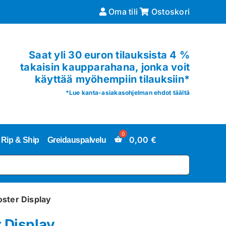
Oma tili
Ostoskori
Saat yli 30 euron tilauksista 4 %
takaisin kaupparahana, jonka voit
käyttää myöhempiin tilauksiin*
*
Lue kanta-asiakasohjelman ehdot täältä
0,00
€
Rip & Ship
Greidauspalvelu
oster Display
 Display