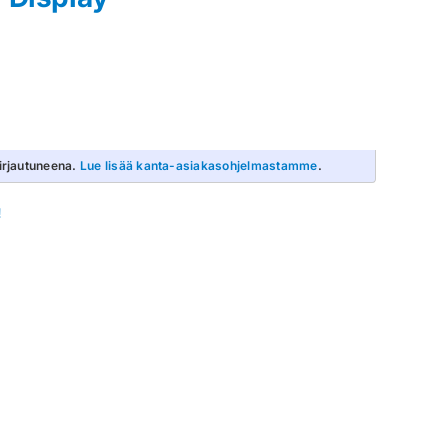
irjautuneena.
Lue lisää kanta-asiakasohjelmastamme
.
!