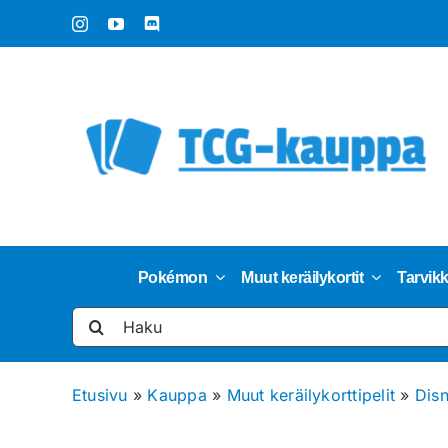
Skip
to
content
Pokémon
Muut keräilykortit
Tarvik
Etsi
...
Etusivu
»
Kauppa
»
Muut keräilykorttipelit
»
Dis