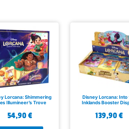
ey Lorcana: Shimmering
Disney Lorcana: Into
ies Illumineer’s Trove
Inklands Booster Dis
54,90
€
139,90
€