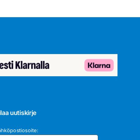
ilaa uutiskirje
ähköpostiosoite: