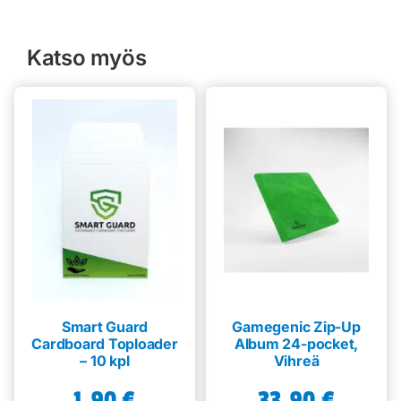
Katso myös
Smart Guard
Gamegenic Zip-Up
Cardboard Toploader
Album 24-pocket,
– 10 kpl
Vihreä
1,90
€
33,90
€