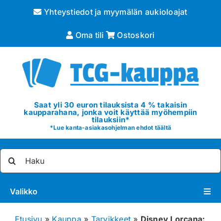
Skip
Yhteystiedot ja myymälän aukioloajat
to
content
Oma tili
Ostoskori
Saat yli 30 euron tilauksista 4 % takaisin
kaupparahana, jonka voit käyttää myöhempiin
tilauksiin*
*
Lue kanta-asiakasohjelman ehdot täältä
Etsi
...
Valikko
Pokémon
Etusivu
»
Kauppa
»
Tarvikkeet
»
Disney Lorcana: