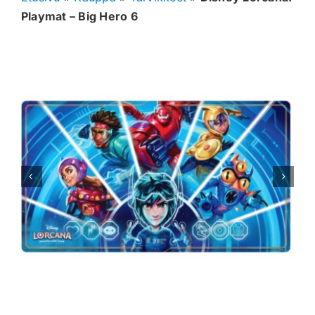
Playmat – Big Hero 6
Muut keräilykortit
Tarvikkeet
Blind Boksit
Ennakot
Greidatut kortit
Irtokortit
Rip & Ship
Greidauspalvelu