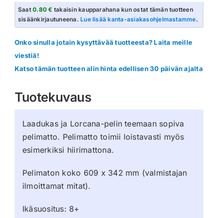
Big
Saat
0.80 €
takaisin kaupparahana kun ostat tämän tuotteen
Hero
sisäänkirjautuneena.
Lue lisää kanta-asiakasohjelmastamme
.
6
määrä
Onko sinulla jotain kysyttävää tuotteesta? Laita meille
viestiä!
Katso tämän tuotteen alin hinta edellisen 30 päivän ajalta
Tuotekuvaus
Laadukas ja Lorcana-pelin teemaan sopiva
pelimatto. Pelimatto toimii loistavasti myös
esimerkiksi hiirimattona.
Pelimaton koko 609 x 342 mm (valmistajan
ilmoittamat mitat).
Ikäsuositus: 8+