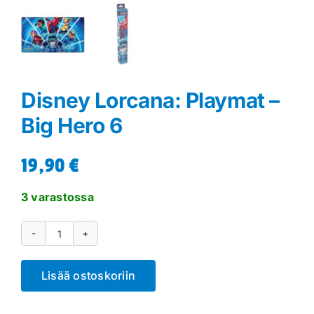
Disney Lorcana: Playmat –
Big Hero 6
19,90
€
3 varastossa
Disney
Lorcana:
Lisää ostoskoriin
Playmat
-