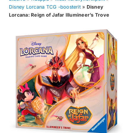
Disney Lorcana TCG -boosterit
»
Disney
Muut keräilykortit
Lorcana: Reign of Jafar Illumineer’s Trove
Tarvikkeet
Blind Boksit
Ennakot
Greidatut kortit
Irtokortit
Rip & Ship
Greidauspalvelu