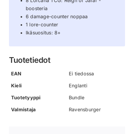
8 Lorcana TCG: Reign of Jafar -
boosteria
6 damage-counter noppaa
1 lore-counter
Ikäsuositus: 8+
Tuotetiedot
EAN
Ei tiedossa
Kieli
Englanti
Tuotetyyppi
Bundle
Valmistaja
Ravensburger