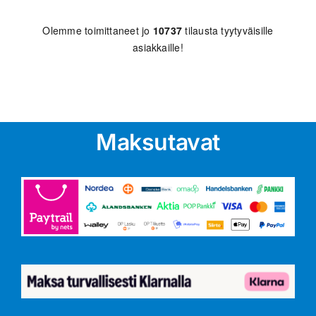
Olemme toimittaneet jo
10737
tilausta tyytyväisille
asiakkaille!
Maksutavat