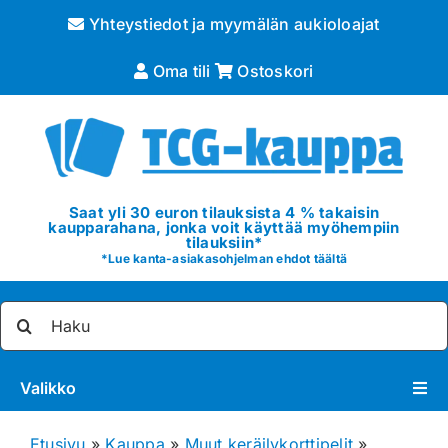
Skip
Yhteystiedot ja myymälän aukioloajat
to
content
Oma tili
Ostoskori
Saat yli 30 euron tilauksista 4 % takaisin
kaupparahana, jonka voit käyttää myöhempiin
tilauksiin*
*
Lue kanta-asiakasohjelman ehdot täältä
Etsi
...
Valikko
Pokémon
Etusivu
»
Kauppa
»
Muut keräilykorttipelit
»