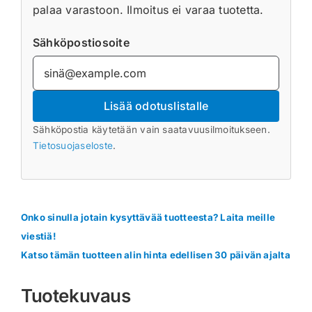
palaa varastoon. Ilmoitus ei varaa tuotetta.
Sähköpostiosoite
Lisää odotuslistalle
Sähköpostia käytetään vain saatavuusilmoitukseen.
Tietosuojaseloste
.
Onko sinulla jotain kysyttävää tuotteesta? Laita meille
viestiä!
Katso tämän tuotteen alin hinta edellisen 30 päivän ajalta
Tuotekuvaus