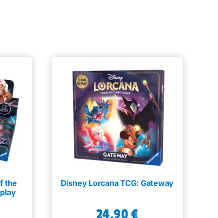
f the
Disney Lorcana TCG: Gateway
splay
24,90
€