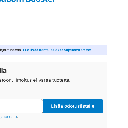
irjautuneena.
Lue lisää kanta-asiakasohjelmastamme
.
lla
oon. Ilmoitus ei varaa tuotetta.
Lisää odotuslistalle
jaseloste
.