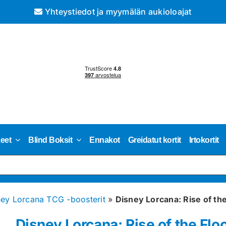
Yhteystiedot ja myymälän aukioloajat
keet
Blind Boksit
Ennakot
Greidatut kortit
Irtokortit
ney Lorcana TCG -boosterit
»
Disney Lorcana: Rise of th
Disney Lorcana: Rise of the Fl