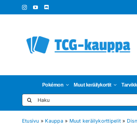
Skip
to
content
Pokémon
Muut keräilykortit
Tarvik
Etsi
...
Etusivu
»
Kauppa
»
Muut keräilykorttipelit
»
Dis