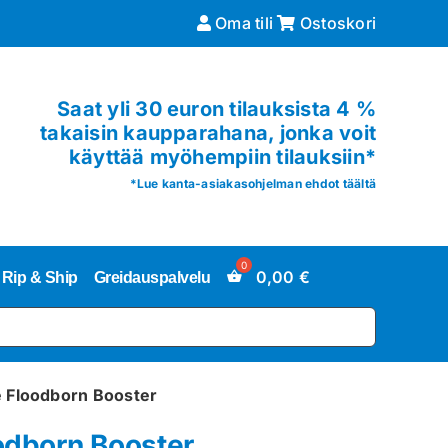
Oma tili
Ostoskori
Saat yli 30 euron tilauksista 4 %
takaisin kaupparahana, jonka voit
käyttää myöhempiin tilauksiin*
*
Lue kanta-asiakasohjelman ehdot täältä
0,00
€
Rip & Ship
Greidauspalvelu
e Floodborn Booster
oodborn Booster