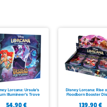
ney Lorcana: Ursula’s
Disney Lorcana: Rise o
urn Illumineer’s Trove
Floodborn Booster Di
54,90
€
139,90
€