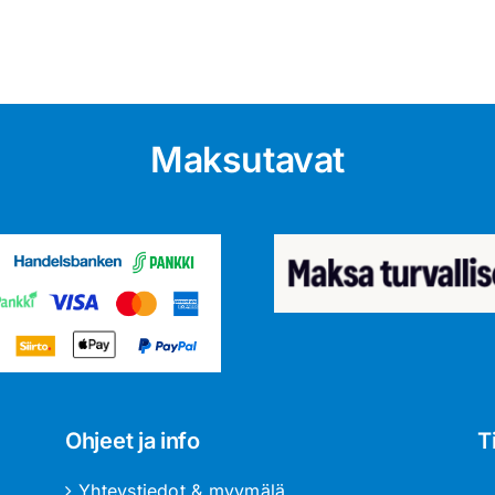
Maksutavat
Ohjeet ja info
T
Yhteystiedot & myymälä