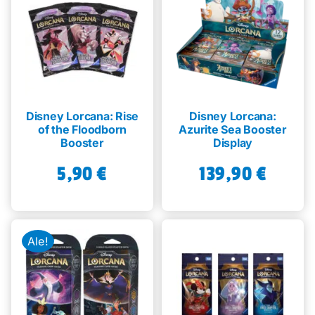
Disney Lorcana: Rise
Disney Lorcana:
of the Floodborn
Azurite Sea Booster
Booster
Display
5,90
€
139,90
€
Ale!