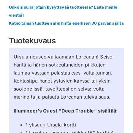
Onko sinulla jotain kysyttävää tuotteesta? Laita meille
viestiä!
Katso tämän tuotteen alin hinta edellisen 30 päivän ajalta
Tuotekuvaus
Ursula nousee valtaamaan Lorcanan! Seiso
häntä ja hänen sotkeutuneiden pilkkujen
laumaa vastaan pelastaaksesi valtakunnan.
Kohtasitpa hänet ystävien kanssa tai yksin
soolopelissä, tavoitteesi on selvä: voita
merinoita ja palauta Lorcanan tulevaisuus.
Illumineer’s Quest ”Deep Trouble” sisältää:
1 ylisuuri Ursula-kortti
1 Ursula-skenaario -pakka (50 korttia)