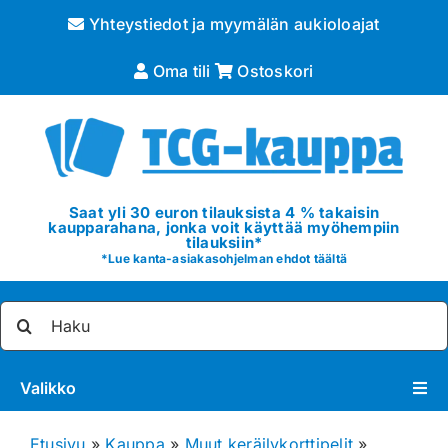
Skip
Yhteystiedot ja myymälän aukioloajat
to
content
Oma tili
Ostoskori
Saat yli 30 euron tilauksista 4 % takaisin
kaupparahana, jonka voit käyttää myöhempiin
tilauksiin*
*
Lue kanta-asiakasohjelman ehdot täältä
Etsi
...
Valikko
Pokémon
Etusivu
»
Kauppa
»
Muut keräilykorttipelit
»