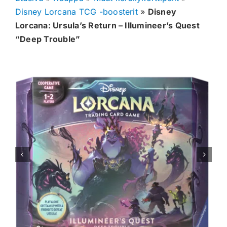
Disney Lorcana TCG -boosterit
»
Disney
Muut keräilykortit
Lorcana: Ursula’s Return – Illumineer’s Quest
“Deep Trouble”
Tarvikkeet
Blind Boksit
Ennakot
Greidatut kortit
Irtokortit
Rip & Ship
Greidauspalvelu