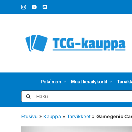
Skip
to
content
Pokémon
Muut keräilykortit
Tarvik
Etsi
...
Etusivu
»
Kauppa
»
Tarvikkeet
»
Gamegenic Cas