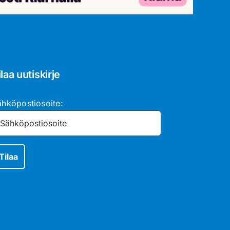
ilaa uutiskirje
ähköpostiosoite: