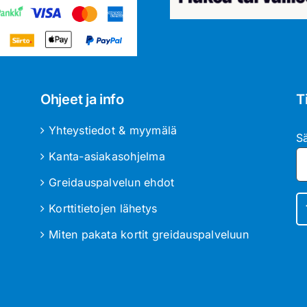
Ohjeet ja info
T
Yhteystiedot & myymälä
S
Kanta-asiakasohjelma
Greidauspalvelun ehdot
Korttitietojen lähetys
Miten pakata kortit greidauspalveluun