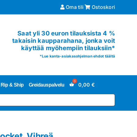
Oma tili
Ostoskori
Saat yli 30 euron tilauksista 4 %
takaisin kaupparahana, jonka voit
käyttää myöhempiin tilauksiin*
*
Lue kanta-asiakasohjelman ehdot täältä
0,00
€
Rip & Ship
Greidauspalvelu
cket, Vihreä