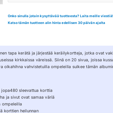
Onko sinulla jotain kysyttävää tuotteesta? Laita meille viestiä
Katso tämän tuotteen alin hinta edellisen 30 päivän ajalta
n tapa kerätä ja järjestää keräilykortteja, jotka ovat vaki
useissa kirkkaissa väreissä. Siinä on 20 sivua, joissa kus
a olkahihna vahvistetuilla ompeleilla sulkee tämän albumin 
u jopa480 sleevattua korttia
ha ja sivut ovat samaa väriä
a ompeleilla
ää korttien heilunnan