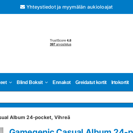
Yhteystiedot ja myymälän aukioloajat
keet
Blind Boksit
Ennakot
Greidatut kortit
Irtokortit
ual Album 24-pocket, Vihreä
Gamegenic Casual Album 24-po