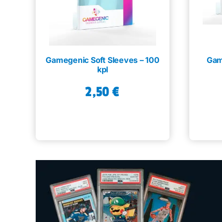
Gamegenic Soft Sleeves – 100
Gam
kpl
2,50
€