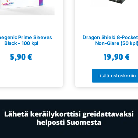
egenic Prime Sleeves
Dragon Shield 8-Pocke
Black – 100 kpl
Non-Glare (50 kpl
5,90
€
19,90
€
Lisää ostoskoriin