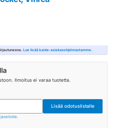
irjautuneena.
Lue lisää kanta-asiakasohjelmastamme
.
lla
oon. Ilmoitus ei varaa tuotetta.
Lisää odotuslistalle
jaseloste
.