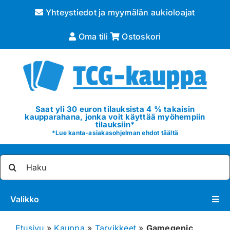
Skip
Yhteystiedot ja myymälän aukioloajat
to
content
Oma tili
Ostoskori
Saat yli 30 euron tilauksista 4 % takaisin
kaupparahana, jonka voit käyttää myöhempiin
tilauksiin*
*
Lue kanta-asiakasohjelman ehdot täältä
Etsi
...
Valikko
Pokémon
Etusivu
»
Kauppa
»
Tarvikkeet
»
Gamegenic