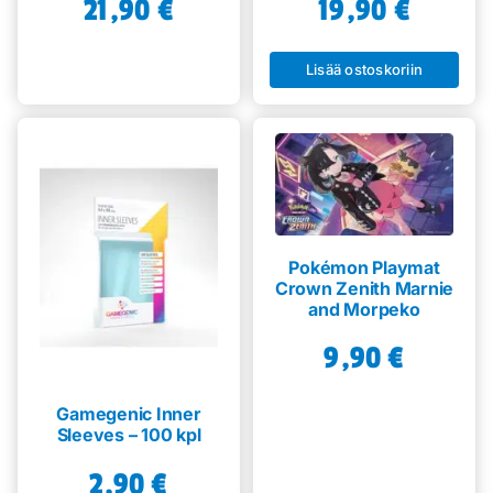
21,90
€
19,90
€
Lisää ostoskoriin
Pokémon Playmat
Crown Zenith Marnie
and Morpeko
9,90
€
Gamegenic Inner
Sleeves – 100 kpl
2,90
€