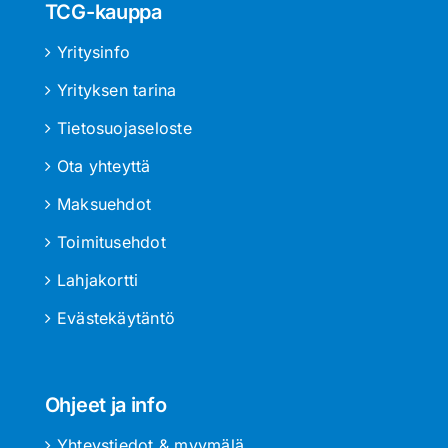
TCG-kauppa
Yritysinfo
Yrityksen tarina
Tietosuojaseloste
Ota yhteyttä
Maksuehdot
Toimitusehdot
Lahjakortti
Evästekäytäntö
Ohjeet ja info
Yhteystiedot & myymälä