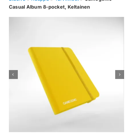
Casual Album 8-pocket, Keltainen
Muut keräilykortit
Tarvikkeet
Blind Boksit
Ennakot
Greidatut kortit
Irtokortit
Rip & Ship
Greidauspalvelu