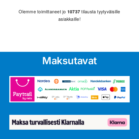
Olemme toimittaneet jo
10737
tilausta tyytyväisille
asiakkaille!
Maksutavat