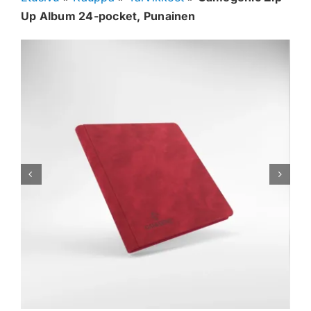
Up Album 24-pocket, Punainen
Muut keräilykortit
Tarvikkeet
Blind Boksit
Ennakot
Greidatut kortit
Irtokortit
Rip & Ship
Greidauspalvelu