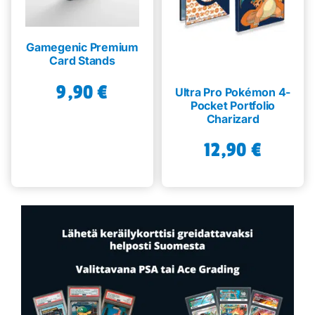
Gamegenic Premium
Card Stands
9,90
€
Ultra Pro Pokémon 4-
Pocket Portfolio
Charizard
12,90
€