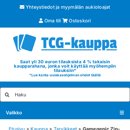
Skip
Yhteystiedot ja myymälän aukioloajat
to
content
Oma tili
Ostoskori
Saat yli 30 euron tilauksista 4 % takaisin
kaupparahana, jonka voit käyttää myöhempiin
tilauksiin*
*
Lue kanta-asiakasohjelman ehdot täältä
Etsi
...
Valikko
Pokémon
Etusivu
»
Kauppa
»
Tarvikkeet
»
Gamegenic Zip-