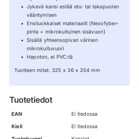
Jykevä kansi estää etu- tai takapuolen
vääntymisen
Ensiluokkaiset materiaalit (Nexofyber-
pinta + mikrokuituinen sisävuori)
Sisällä yhteensopivan värinen
mikrokuituvuori
Hapoton, ei PVC:tä
Tuotteen mitat: 325 x 36 x 354 mm
Tuotetiedot
EAN
Ei tiedossa
Kieli
Ei tiedossa
Tuotetyyppi
Kansiot