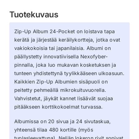
Tuotekuvaus
Zip-Up Album 24-Pocket on loistava tapa
kerätä ja järjestää keräilykortteja, jotka ovat
vakiokokoisia tai japanilaisia. Albumi on
päällystetty innovatiivisella Nexofyber-
pinnalla, joka luo mukavan kosketuksen ja
tunteen yhdistettynä tyylikkääseen ulkoasuun.
Kaikkien Zip-Up Albumien sisäpuoli on
peitetty pehmeällä mikrokuituvuorella.
Vahvistetut, jäykät kannet lisäävät suojaa
pitääkseen korttikokoelmat turvassa.
Albumissa on 20 sivua ja 24 sivutaskua,
yhteensä tilaa 480 kortille (myös
tuplasleevattuna). Neljän lokeron rivit sopivat