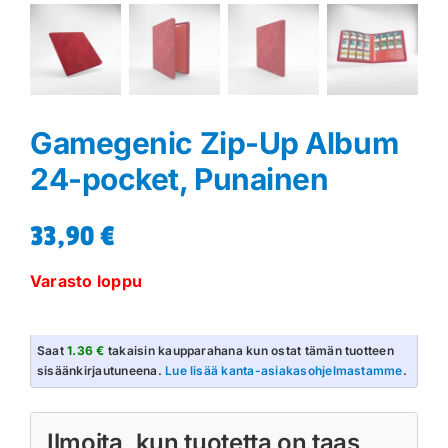
Gamegenic Zip-Up Album
24-pocket, Punainen
33,90
€
Varasto loppu
Saat
1.36 €
takaisin kaupparahana kun ostat tämän tuotteen
sisäänkirjautuneena.
Lue lisää kanta-asiakasohjelmastamme
.
Ilmoita, kun tuotetta on taas