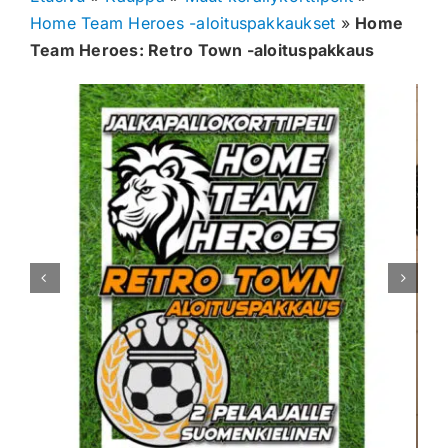
Home Team Heroes -aloituspakkaukset
»
Home
Muut keräilykortit
Team Heroes: Retro Town -aloituspakkaus
Tarvikkeet
Blind Boksit
Ennakot
Greidatut kortit
Irtokortit
Rip & Ship
Greidauspalvelu