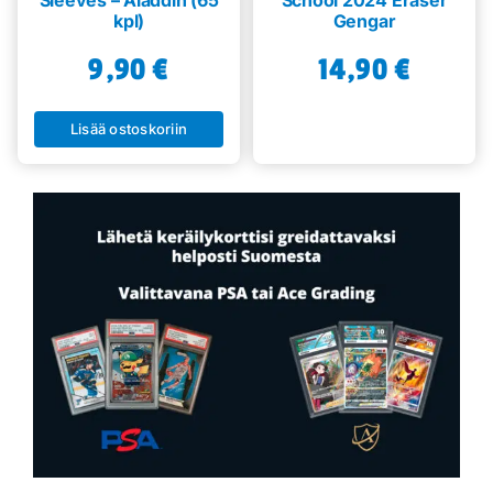
Sleeves – Aladdin (65
School 2024 Eraser
kpl)
Gengar
9,90
€
14,90
€
Lisää ostoskoriin