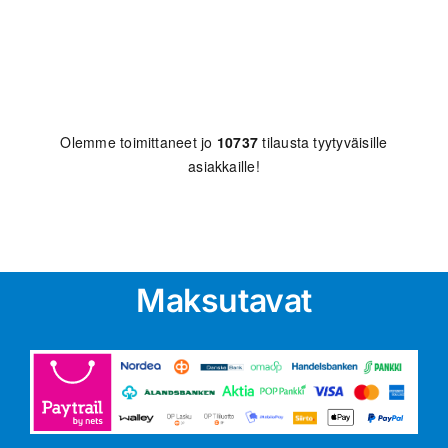
Olemme toimittaneet jo
10737
tilausta tyytyväisille
asiakkaille!
Maksutavat