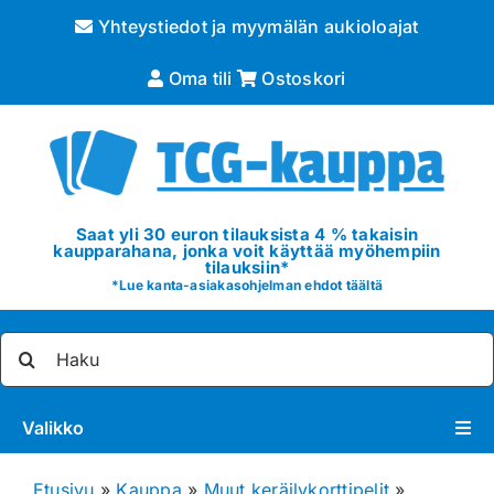
Skip
Yhteystiedot ja myymälän aukioloajat
to
content
Oma tili
Ostoskori
Saat yli 30 euron tilauksista 4 % takaisin
kaupparahana, jonka voit käyttää myöhempiin
tilauksiin*
*
Lue kanta-asiakasohjelman ehdot täältä
Etsi
...
Valikko
Pokémon
Etusivu
»
Kauppa
»
Muut keräilykorttipelit
»