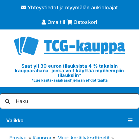
Skip
Yhteystiedot ja myymälän aukioloajat
to
content
Oma tili
Ostoskori
Saat yli 30 euron tilauksista 4 % takaisin
kaupparahana, jonka voit käyttää myöhempiin
tilauksiin*
*
Lue kanta-asiakasohjelman ehdot täältä
Etsi
...
Valikko
Pokémon
Etusivu
»
Kauppa
»
Muut keräilykorttipelit
»