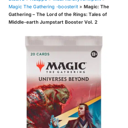
Magic The Gathering -boosterit
»
Magic: The
Muut keräilykortit
Gathering – The Lord of the Rings: Tales of
Middle-earth Jumpstart Booster Vol. 2
Tarvikkeet
Blind Boksit
Ennakot
Greidatut kortit
Irtokortit
Rip & Ship
Greidauspalvelu