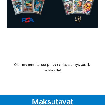
Olemme toimittaneet jo
10737
tilausta tyytyväisille
asiakkaille!
Maksutavat