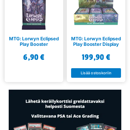
MTG: Lorwyn Eclipsed
MTG: Lorwyn Eclipsed
Play Booster
Play Booster Display
6,90
€
199,90
€
Lisää ostoskoriin