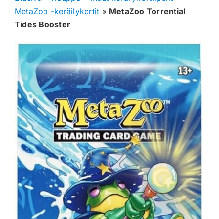
MetaZoo -keräilykortit
»
MetaZoo Torrential
Muut keräilykortit
Tides Booster
Tarvikkeet
Blind Boksit
Ennakot
Greidatut kortit
Irtokortit
Rip & Ship
Greidauspalvelu