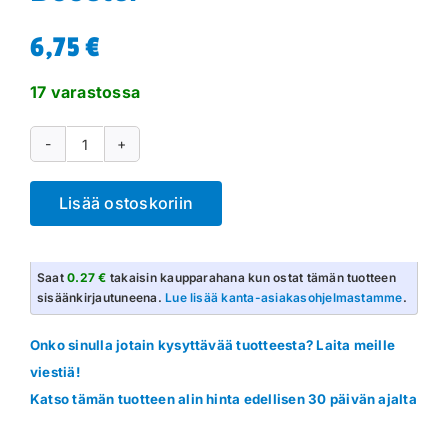
6,75
€
17 varastossa
MetaZoo
Torrential
Lisää ostoskoriin
Tides
Booster
määrä
Saat
0.27 €
takaisin kaupparahana kun ostat tämän tuotteen
sisäänkirjautuneena.
Lue lisää kanta-asiakasohjelmastamme
.
Onko sinulla jotain kysyttävää tuotteesta? Laita meille
viestiä!
Katso tämän tuotteen alin hinta edellisen 30 päivän ajalta