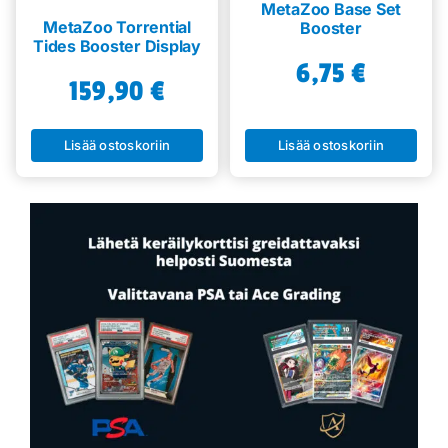
MetaZoo Base Set
MetaZoo Torrential
Booster
Tides Booster Display
6,75
€
159,90
€
Lisää ostoskoriin
Lisää ostoskoriin