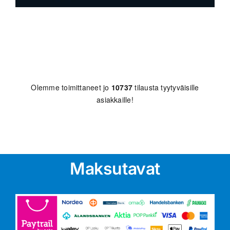
Olemme toimittaneet jo
10737
tilausta tyytyväisille
asiakkaille!
Maksutavat