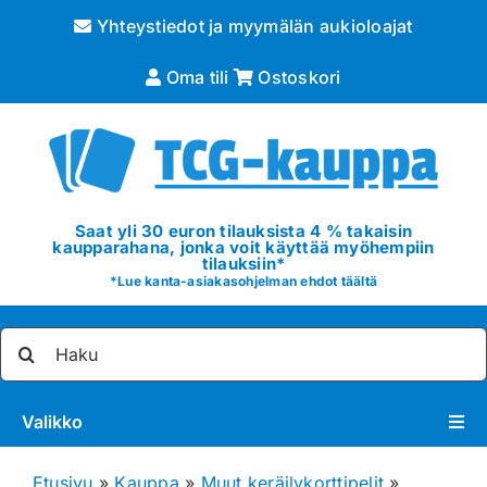
Skip
Yhteystiedot ja myymälän aukioloajat
to
content
Oma tili
Ostoskori
Saat yli 30 euron tilauksista 4 % takaisin
kaupparahana, jonka voit käyttää myöhempiin
tilauksiin*
*
Lue kanta-asiakasohjelman ehdot täältä
Etsi
...
Valikko
Pokémon
Etusivu
»
Kauppa
»
Muut keräilykorttipelit
»