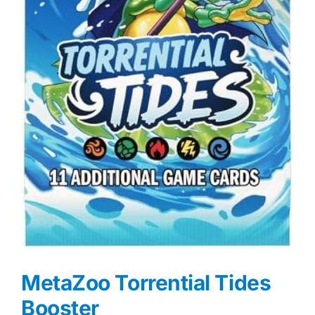
MetaZoo Torrential Tides
Booster