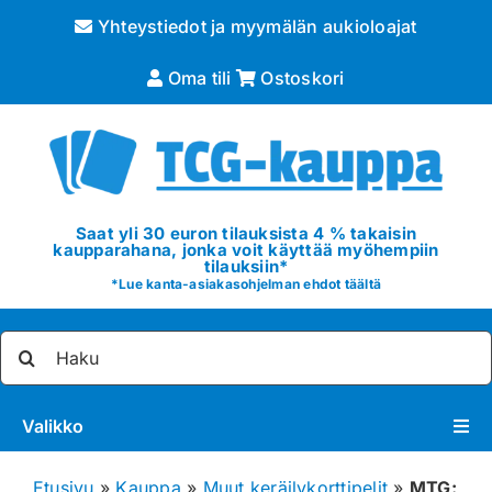
Skip
Yhteystiedot ja myymälän aukioloajat
to
content
Oma tili
Ostoskori
Saat yli 30 euron tilauksista 4 % takaisin
kaupparahana, jonka voit käyttää myöhempiin
tilauksiin*
*
Lue kanta-asiakasohjelman ehdot täältä
Etsi
...
Valikko
Pokémon
Etusivu
»
Kauppa
»
Muut keräilykorttipelit
»
MTG: