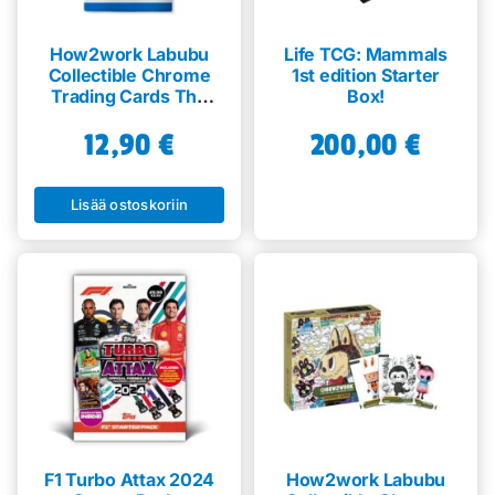
How2work Labubu
Life TCG: Mammals
Collectible Chrome
1st edition Starter
Trading Cards The
Box!
Monsters Series 3 –
12,90
Booster
€
200,00
€
Lisää ostoskoriin
F1 Turbo Attax 2024
How2work Labubu