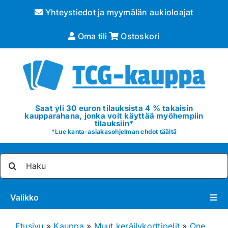
Skip
Yhteystiedot ja myymälän aukioloajat
to
content
Oma tili
Ostoskori
Saat yli 30 euron tilauksista 4 % takaisin
kaupparahana, jonka voit käyttää myöhempiin
tilauksiin*
*
Lue kanta-asiakasohjelman ehdot täältä
Etsi
...
Valikko
Pokémon
Etusivu
»
Kauppa
»
Muut keräilykorttipelit
»
One