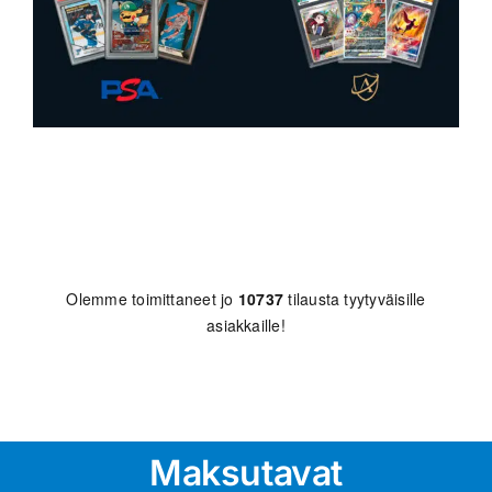
Olemme toimittaneet jo
10737
tilausta tyytyväisille
asiakkaille!
Maksutavat