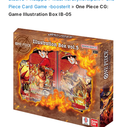
Piece Card Game -boosterit
»
One Piece CG:
Muut keräilykortit
Game Illustration Box IB-05
Tarvikkeet
Blind Boksit
Ennakot
Greidatut kortit
Irtokortit
Rip & Ship
Greidauspalvelu