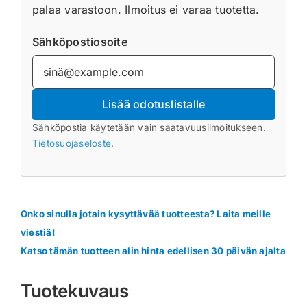
palaa varastoon. Ilmoitus ei varaa tuotetta.
Sähköpostiosoite
Lisää odotuslistalle
Sähköpostia käytetään vain saatavuusilmoitukseen.
Tietosuojaseloste
.
Onko sinulla jotain kysyttävää tuotteesta? Laita meille
viestiä!
Katso tämän tuotteen alin hinta edellisen 30 päivän ajalta
Tuotekuvaus