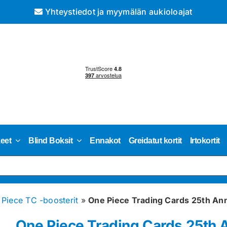
Yhteystiedot ja myymälän aukioloajat
keet
Blind Boksit
Ennakot
Greidatut kortit
Irtokortit
Piece TC -boosterit
»
One Piece Trading Cards 25th Ann
One Piece Trading Cards 25th 