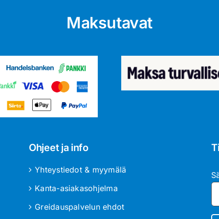
Maksutavat
Ohjeet ja info
T
Yhteystiedot & myymälä
S
Kanta-asiakasohjelma
Greidauspalvelun ehdot