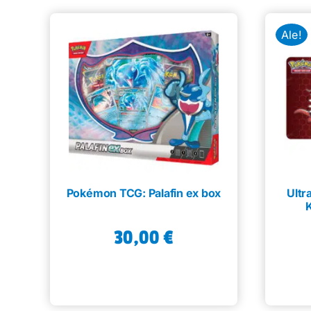
Ale!
Pokémon TCG: Palafin ex box
Ultr
K
30,00
€