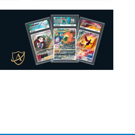
tuotteella
on
useampi
muunnelma.
Voit
tehdä
valinnat
tuotteen
sivulla.