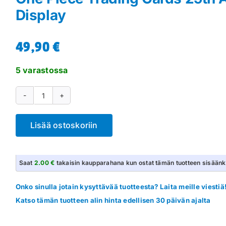
Display
49,90
€
5 varastossa
One
Piece
Lisää ostoskoriin
Trading
Cards
25th
Saat
2.00 €
takaisin kaupparahana kun ostat tämän tuotteen sisäänk
Anniversary
Flow
Onko sinulla jotain kysyttävää tuotteesta? Laita meille viestiä
Pack
Katso tämän tuotteen alin hinta edellisen 30 päivän ajalta
Display
määrä