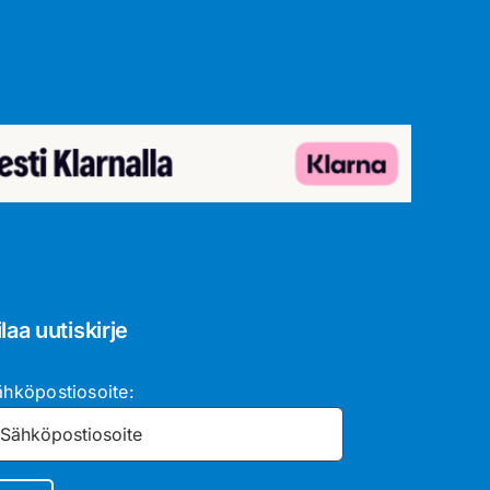
ilaa uutiskirje
ähköpostiosoite: