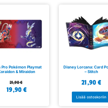
a Pro Pokémon Playmat
Disney Lorcana: Card Po
oraidon & Miraidon
– Stitch
21,90
€
Alkuperäinen
Nykyinen
21,90
€
19,90
hinta
hinta
€
oli:
on:
Lisää ostoskoriin
21,90 €.
19,90 €.