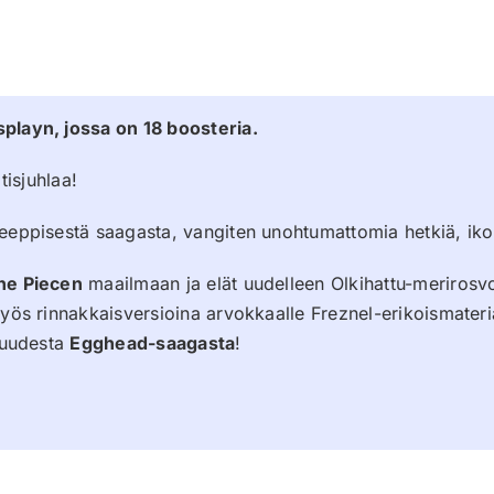
splayn, jossa on 18 boosteria.
isjuhlaa!
eeppisestä saagasta, vangiten unohtumattomia hetkiä, ikoni
ne Piecen
maailmaan ja elät uudelleen Olkihattu-merirosv
yös rinnakkaisversioina arvokkaalle Freznel-erikoismateriaa
a uudesta
Egghead-saagasta
!