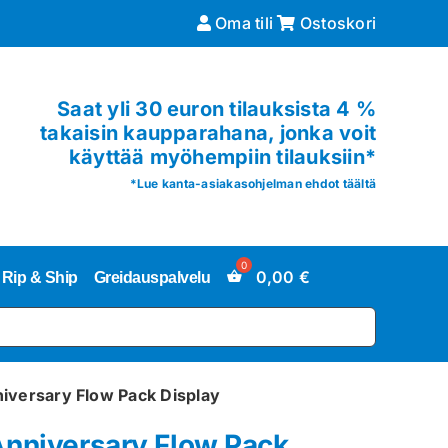
Oma tili
Ostoskori
Saat yli 30 euron tilauksista 4 %
takaisin kaupparahana, jonka voit
käyttää myöhempiin tilauksiin*
*
Lue kanta-asiakasohjelman ehdot täältä
0,00
€
Rip & Ship
Greidauspalvelu
iversary Flow Pack Display
Anniversary Flow Pack