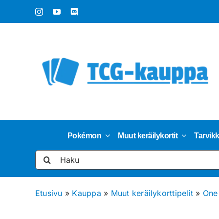
Skip
to
content
Pokémon
Muut keräilykortit
Tarvik
Etsi
...
Etusivu
»
Kauppa
»
Muut keräilykorttipelit
»
One 