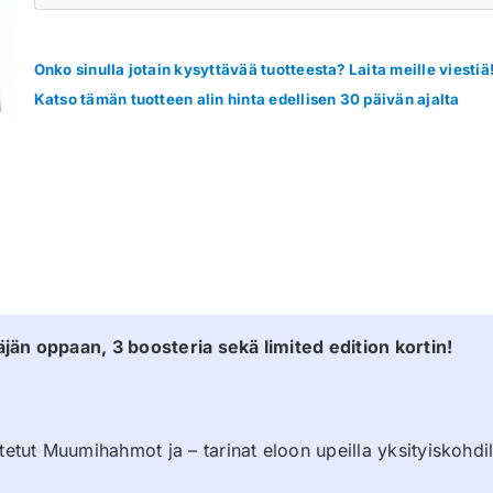
Onko sinulla jotain kysyttävää tuotteesta? Laita meille viestiä
Katso tämän tuotteen alin hinta edellisen 30 päivän ajalta
jän oppaan, 3 boosteria sekä limited edition kortin!
etut Muumihahmot ja – tarinat eloon upeilla yksityiskohdilla