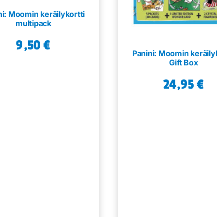
ni: Moomin keräilykortti
multipack
9,50
€
Panini: Moomin keräilyk
Gift Box
24,95
€