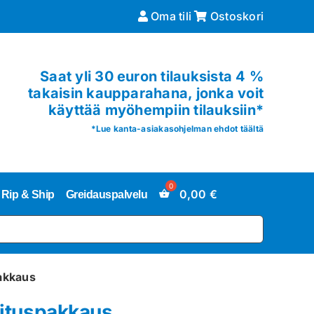
Oma tili
Ostoskori
Saat yli 30 euron tilauksista 4 %
takaisin kaupparahana, jonka voit
käyttää myöhempiin tilauksiin*
*
Lue kanta-asiakasohjelman ehdot täältä
0,00
€
Rip & Ship
Greidauspalvelu
pakkaus
oituspakkaus