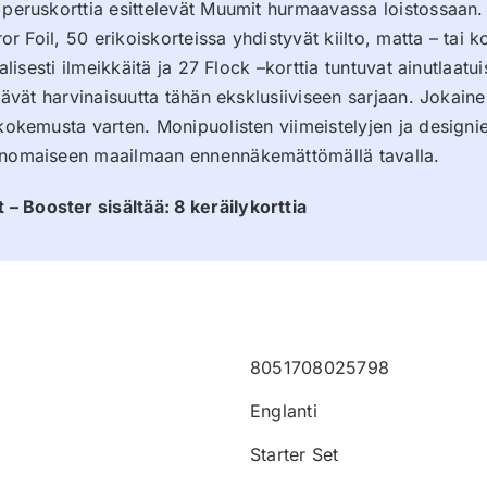
 peruskorttia esittelevät Muumit hurmaavassa loistossaan. 
rror Foil, 50 erikoiskorteissa yhdistyvät kiilto, matta – ta
alisesti ilmeikkäitä ja 27 Flock –korttia tuntuvat ainutlaatu
säävät harvinaisuutta tähän eksklusiiviseen sarjaan. Jokai
lykokemusta varten. Monipuolisten viimeistelyjen ja desig
ianomaiseen maailmaan ennennäkemättömällä tavalla.
– Booster sisältää: 8 keräilykorttia
8051708025798
Englanti
Starter Set