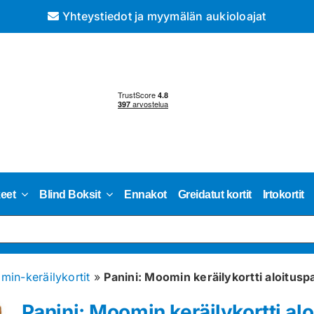
Yhteystiedot ja myymälän aukioloajat
keet
Blind Boksit
Ennakot
Greidatut kortit
Irtokortit
in-keräilykortit
»
Panini: Moomin keräilykortti aloitus
Panini: Moomin keräilykortti al