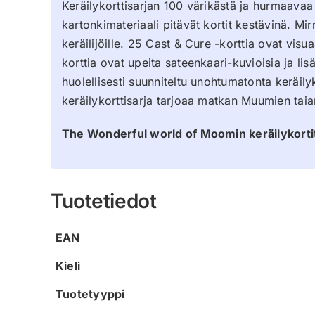
Keräilykorttisarjan 100 värikästä ja hurmaavaa
kartonkimateriaali pitävät kortit kestävinä. Mi
keräilijöille. 25 Cast & Cure -korttia ovat visua
korttia ovat upeita sateenkaari-kuvioisia ja li
huolellisesti suunniteltu unohtumatonta keräi
keräilykorttisarja tarjoaa matkan Muumien ta
The Wonderful world of Moomin keräilykortit 
Tuotetiedot
EAN
Kieli
Tuotetyyppi