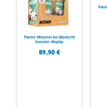
Pani
Panini: Moomin keräilykortti
booster display
89,90
€