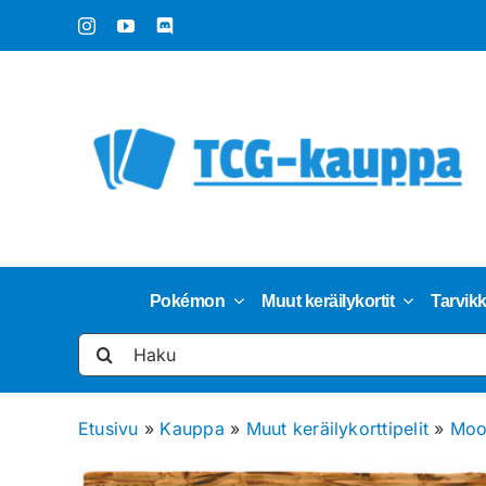
Skip
to
content
Pokémon
Muut keräilykortit
Tarvik
Etsi
...
Etusivu
»
Kauppa
»
Muut keräilykorttipelit
»
Moom