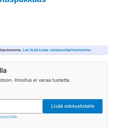
irjautuneena.
Lue lisää kanta-asiakasohjelmastamme
.
lla
oon. Ilmoitus ei varaa tuotetta.
Lisää odotuslistalle
jaseloste
.