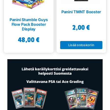
Panini TMNT Booster
Panini Stumble Guys
Flow Pack Booster
2,00
€
Display
48,00
€
Lisää ostoskoriin