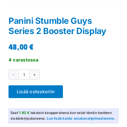
Panini Stumble Guys
Series 2 Booster Display
48,00
€
4 varastossa
Panini
Stumble
Lisää ostoskoriin
Guys
Series
2
Saat
1.92 €
takaisin kaupparahana kun ostat tämän tuotteen
Booster
sisäänkirjautuneena.
Lue lisää kanta-asiakasohjelmastamme
.
Display