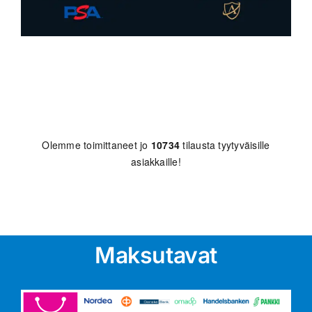
Olemme toimittaneet jo
10734
tilausta tyytyväisille
asiakkaille!
Maksutavat