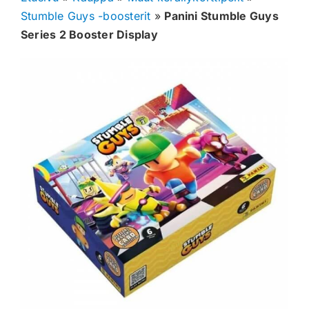
Stumble Guys -boosterit
»
Panini Stumble Guys
Muut keräilykortit
Series 2 Booster Display
Tarvikkeet
Blind Boksit
Ennakot
Greidatut kortit
Irtokortit
Rip & Ship
Greidauspalvelu