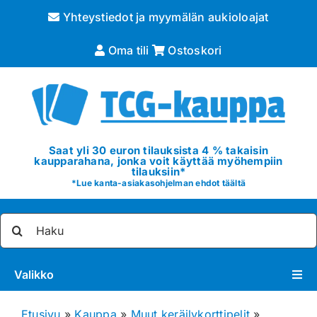
Skip
Yhteystiedot ja myymälän aukioloajat
to
content
Oma tili
Ostoskori
Saat yli 30 euron tilauksista 4 % takaisin
kaupparahana, jonka voit käyttää myöhempiin
tilauksiin*
*
Lue kanta-asiakasohjelman ehdot täältä
Etsi
...
Valikko
Pokémon
Etusivu
»
Kauppa
»
Muut keräilykorttipelit
»