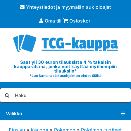
Skip
Yhteystiedot ja myymälän aukioloajat
to
content
Oma tili
Ostoskori
Saat yli 30 euron tilauksista 4 % takaisin
kaupparahana, jonka voit käyttää myöhempiin
tilauksiin*
*
Lue kanta-asiakasohjelman ehdot täältä
Etsi
...
Valikko
Pokémon
Etusivu
»
Kauppa
»
Pokémon
»
Pokémon-tuotteet