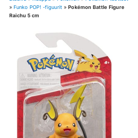
»
Funko POP! -figuurit
»
Pokémon Battle Figure
Muut keräilykortit
Raichu 5 cm
Tarvikkeet
Blind Boksit
Ennakot
Greidatut kortit
Irtokortit
Rip & Ship
Greidauspalvelu