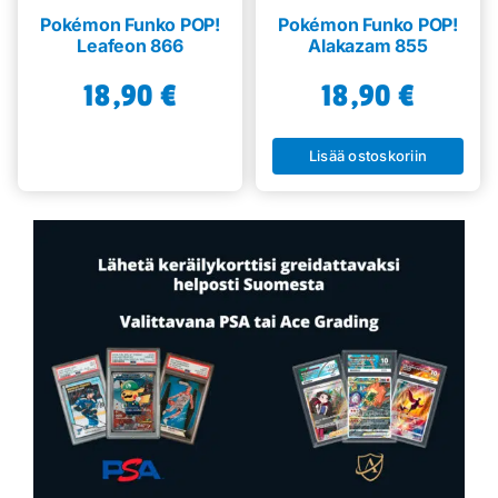
Pokémon Funko POP!
Pokémon Funko POP!
Leafeon 866
Alakazam 855
18,90
€
18,90
€
Lisää ostoskoriin