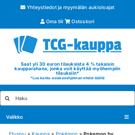
Skip
Yhteystiedot ja myymälän aukioloajat
to
content
Oma tili
Ostoskori
Saat yli 30 euron tilauksista 4 % takaisin
kaupparahana, jonka voit käyttää myöhempiin
tilauksiin*
*
Lue kanta-asiakasohjelman ehdot täältä
Etsi
...
Valikko
Pokémon
Etusivu
»
Kauppa
»
Pokémon
»
Pokemon by