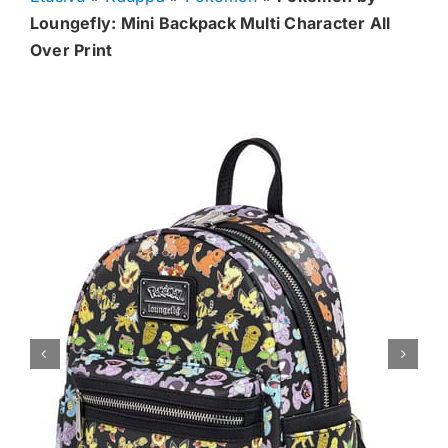
Loungefly: Mini Backpack Multi Character All
Muut keräilykortit
Over Print
Tarvikkeet
Blind Boksit
Ennakot
Greidatut kortit
Irtokortit
Rip & Ship
Greidauspalvelu