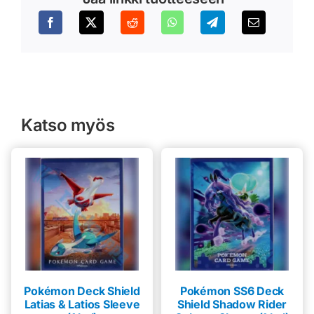
Katso myös
Pokémon Deck Shield
Pokémon SS6 Deck
Latias & Latios Sleeve
Shield Shadow Rider