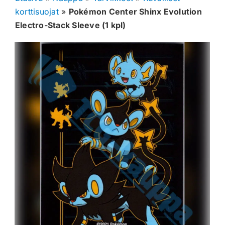
korttisuojat
»
Pokémon Center Shinx Evolution
Muut keräilykortit
Electro-Stack Sleeve (1 kpl)
Tarvikkeet
Blind Boksit
Ennakot
Greidatut kortit
Irtokortit
Rip & Ship
Greidauspalvelu