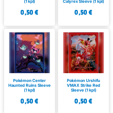
(1 kpl)
Calyrex Sleeve (1 kpl)
0,50
€
0,50
€
Pokémon Center
Pokémon Urshifu
Haunted Ruins Sleeve
VMAX Strike Red
(1 kpl)
Sleeve (1 kpl)
0,50
€
0,50
€