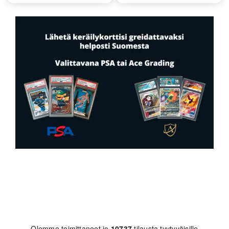
Olemme toimittaneet jo
10737
tilausta tyytyväisille