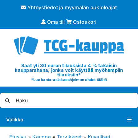
Skip
Yhteystiedot ja myymälän aukioloajat
to
content
Oma tili
Ostoskori
Saat yli 30 euron tilauksista 4 % takaisin
kaupparahana, jonka voit käyttää myöhempiin
tilauksiin*
*
Lue kanta-asiakasohjelman ehdot täältä
Etsi
...
Valikko
Pokémon
Etusivu
»
Kauppa
»
Tarvikkeet
»
Kuvalliset