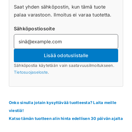
Saat yhden sähköpostin, kun tämä tuote
palaa varastoon. Ilmoitus ei varaa tuotetta.
Sähköpostiosoite
Lisää odotuslistalle
Sähköpostia käytetään vain saatavuusilmoitukseen.
Tietosuojaseloste
.
Onko sinulla jotain kysyttävää tuotteesta? Laita meille
viestiä!
Katso tämän tuotteen alin hinta edellisen 30 päivän ajalta