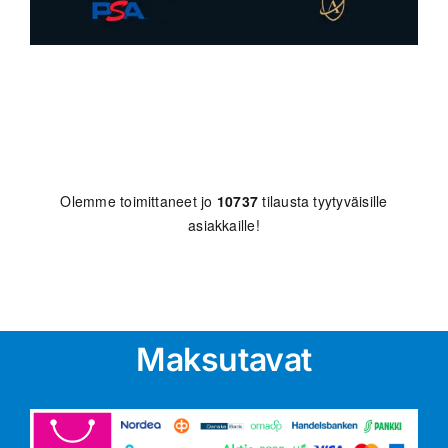
Olemme toimittaneet jo
10737
tilausta tyytyväisille
asiakkaille!
Maksutavat