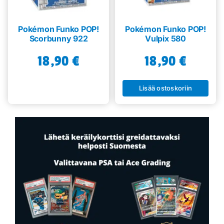
Pokémon Funko POP!
Pokémon Funko POP!
Scorbunny 922
Vulpix 580
18,90
€
18,90
€
Lisää ostoskoriin