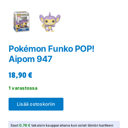
Pokémon Funko POP!
Aipom 947
18,90
€
1 varastossa
Lisää ostoskoriin
Saat
0.76 €
takaisin kaupparahana kun ostat tämän tuotteen