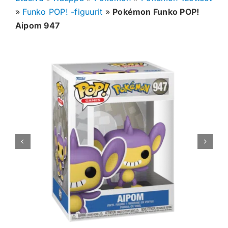
»
Funko POP! -figuurit
»
Pokémon Funko POP!
Muut keräilykortit
Aipom 947
Tarvikkeet
Blind Boksit
Ennakot
Greidatut kortit
Irtokortit
Rip & Ship
Greidauspalvelu