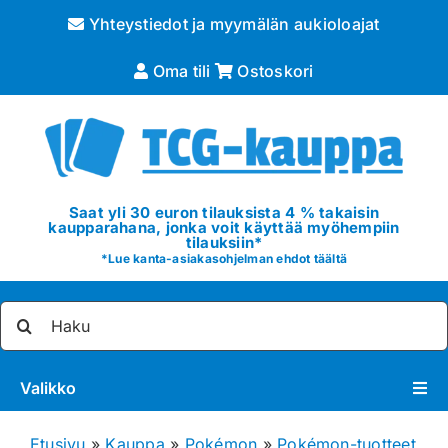
Skip
Yhteystiedot ja myymälän aukioloajat
to
content
Oma tili
Ostoskori
Saat yli 30 euron tilauksista 4 % takaisin
kaupparahana, jonka voit käyttää myöhempiin
tilauksiin*
*
Lue kanta-asiakasohjelman ehdot täältä
Etsi
...
Valikko
Pokémon
Etusivu
»
Kauppa
»
Pokémon
»
Pokémon-tuotteet