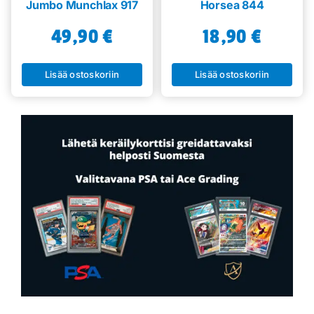
Jumbo Munchlax 917
Horsea 844
49,90
€
18,90
€
Lisää ostoskoriin
Lisää ostoskoriin