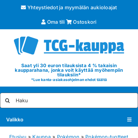
Skip
Yhteystiedot ja myymälän aukioloajat
to
content
Oma tili
Ostoskori
Saat yli 30 euron tilauksista 4 % takaisin
kaupparahana, jonka voit käyttää myöhempiin
tilauksiin*
*
Lue kanta-asiakasohjelman ehdot täältä
Etsi
...
Valikko
Pokémon
Etusivu
»
Kauppa
»
Pokémon
»
Pokémon-tuotteet