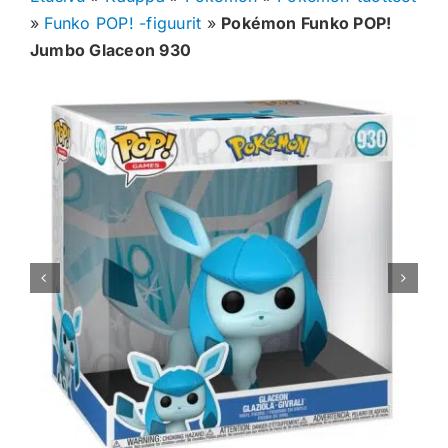
»
Funko POP! -figuurit
»
Pokémon Funko POP!
Muut keräilykortit
Jumbo Glaceon 930
Tarvikkeet
Blind Boksit
Ennakot
Greidatut kortit
Irtokortit
Rip & Ship
Greidauspalvelu