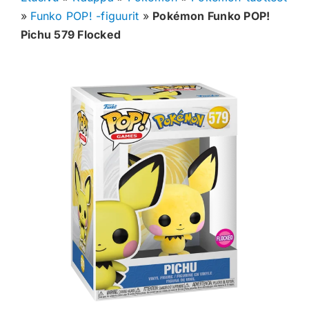
»
Funko POP! -figuurit
»
Pokémon Funko POP!
Muut keräilykortit
Pichu 579 Flocked
Tarvikkeet
Blind Boksit
Ennakot
Greidatut kortit
Irtokortit
Rip & Ship
Greidauspalvelu