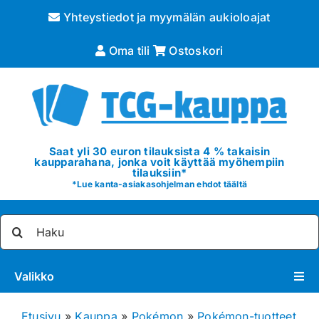
Skip
Yhteystiedot ja myymälän aukioloajat
to
content
Oma tili
Ostoskori
Saat yli 30 euron tilauksista 4 % takaisin
kaupparahana, jonka voit käyttää myöhempiin
tilauksiin*
*
Lue kanta-asiakasohjelman ehdot täältä
Etsi
...
Valikko
Pokémon
Etusivu
»
Kauppa
»
Pokémon
»
Pokémon-tuotteet