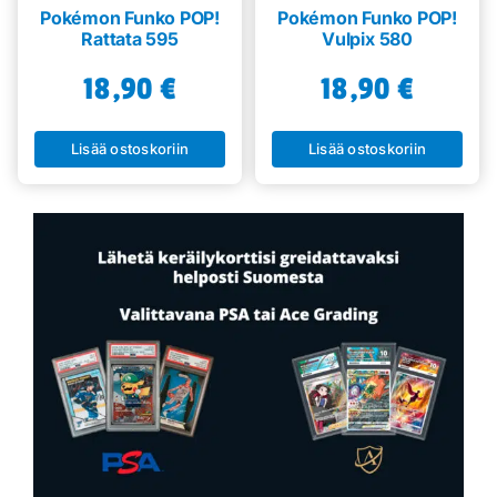
Pokémon Funko POP!
Pokémon Funko POP!
Rattata 595
Vulpix 580
18,90
€
18,90
€
Lisää ostoskoriin
Lisää ostoskoriin