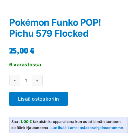
Pokémon Funko POP!
Pichu 579 Flocked
25,00
€
6 varastossa
Pokémon
Funko
Lisää ostoskoriin
POP!
Pichu
579
Saat
1.00 €
takaisin kaupparahana kun ostat tämän tuotteen
Flocked
sisäänkirjautuneena.
Lue lisää kanta-asiakasohjelmastamme
.
määrä