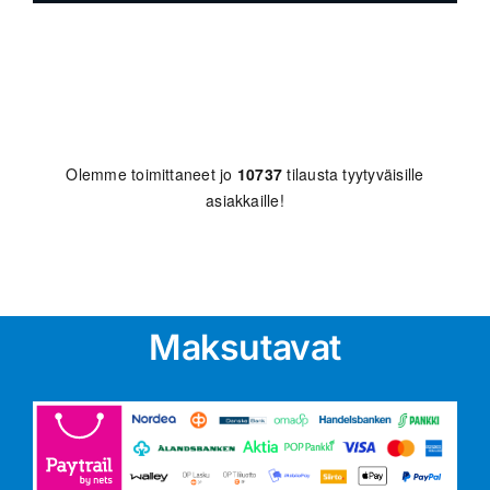
Olemme toimittaneet jo
10737
tilausta tyytyväisille
asiakkaille!
Maksutavat