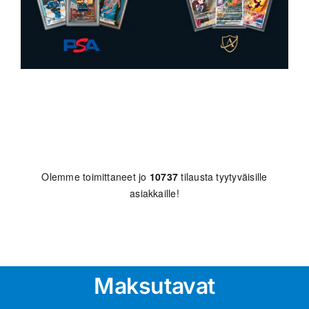
Olemme toimittaneet jo
10737
tilausta tyytyväisille
asiakkaille!
Maksutavat