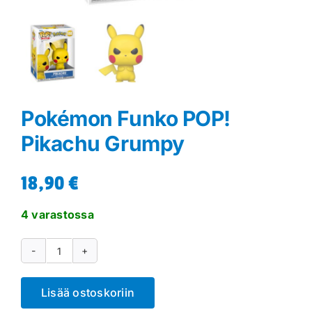
Pokémon Funko POP!
Pikachu Grumpy
18,90
€
4 varastossa
Pokémon
Funko
Lisää ostoskoriin
POP!