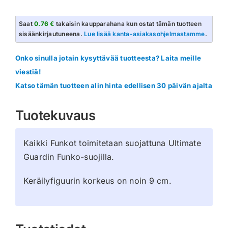
Pikachu
Grumpy
Saat
0.76 €
takaisin kaupparahana kun ostat tämän tuotteen
määrä
sisäänkirjautuneena.
Lue lisää kanta-asiakasohjelmastamme
.
Onko sinulla jotain kysyttävää tuotteesta? Laita meille
viestiä!
Katso tämän tuotteen alin hinta edellisen 30 päivän ajalta
Tuotekuvaus
Kaikki Funkot toimitetaan suojattuna Ultimate
Guardin Funko-suojilla.
Keräilyfiguurin korkeus on noin 9 cm.