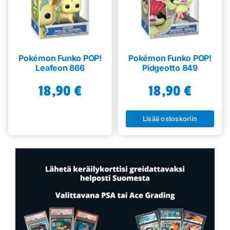
Pokémon Funko POP!
Pokémon Funko POP!
Leafeon 866
Pidgeotto 849
18,90
€
18,90
€
Lisää ostoskoriin