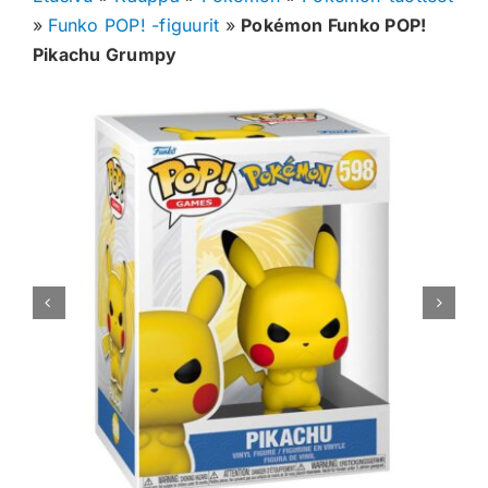
»
Funko POP! -figuurit
»
Pokémon Funko POP!
Muut keräilykortit
Pikachu Grumpy
Tarvikkeet
Blind Boksit
Ennakot
Greidatut kortit
Irtokortit
Rip & Ship
Greidauspalvelu