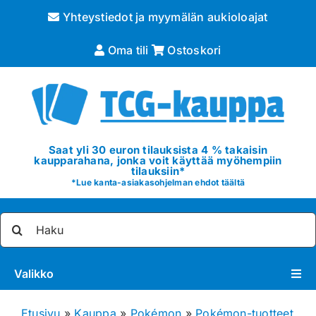
Skip
Yhteystiedot ja myymälän aukioloajat
to
content
Oma tili
Ostoskori
Saat yli 30 euron tilauksista 4 % takaisin
kaupparahana, jonka voit käyttää myöhempiin
tilauksiin*
*
Lue kanta-asiakasohjelman ehdot täältä
Etsi
...
Valikko
Pokémon
Etusivu
»
Kauppa
»
Pokémon
»
Pokémon-tuotteet